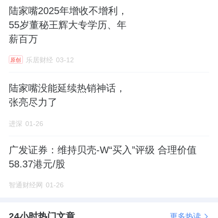
构，当前影响估值的核心因素或在于对负债成
陆家嘴2025年增收不增利，
本的管控成效。
55岁董秘王辉大专学历、年
薪百万
行业板块相关产品：保险证券
乐居财经
03-12
原创
ETF（515630），LOF A：（160625）；
LOF C：（015693）；LOF I：（023379）。
陆家嘴没能延续热销神话，
张亮尽力了
银行
进深
01-26
消息面上，中小银行正迎来新一轮密集“补
血”，2025年以来，已有15家中小银行资本补
广发证券：维持贝壳-W“买入”评级 合理价值
充工具获批发行，拟通过发行二级资本债券
58.37港元/股
等，补充银行资本实力。同时，部分中小银行
智通财经网
01-26
则通过增资扩股、定向增发等方式补充资本。
24小时热门文章
更多热读