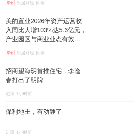
乐居财经
刚刚
原创
提升。拨备覆盖率亦有所承压，中小银行拨备
覆盖率均值较上年下降。盈利维度，息差承
美的置业2026年资产运营收
压，中小银行净息差均值较上年下降。
入同比大增103%达5.6亿元，
产业园区与商业业态有效互
行业板块相关产品：中证银行
补
ETF（512730）；LOF A：（160631）；
乐居财经
刚刚
原创
LOF C：（012042）。
招商望海玥首推住宅，李逢
春打出了明牌
进深
1小时前
风险提示：以上观点仅供参考，以上行业及个
股仅供示例，不构成实际投资建议，不代表组
保利地王，有动静了
合持仓。指数涨跌幅不代表基金涨跌幅。基金
产品存在收益波动风险，基金管理人承诺以诚
进深
1小时前
实信用、勤勉尽职的原则管理和运用基金资