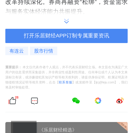
改革持续深化。券商再融资“松绑”，资金需求
与服务实体经济能力共振提升。
行业板块相关产品：证券ETF龙头（159993）
打开乐居财经APP订制专属重要资讯
保险
有连云
股市行情
有机构指出，保险板块兼具基本面及资金面催
化。Q2业绩基数压力有限，在Q3预定利率调
重要提示：
本文仅代表作者个人观点，并不代表乐居财经立场。本文旨在为满足广大
用户的信息需求而采集提供，并非商业性或盈利性用途。任何单位或个人认为本文来
降50bps预期及一季度多数机构新单承压态势
源标注有误，或涉嫌侵犯其知识产权等相关权利的，请提供身份证明、权属证明及详
细侵权情况证明等相关资料，点击【
联系客服
】或发邮件至【ljcj@leju.com】，我们
下，预计负债端增速有望改善，新增负债成本
将及时审核处理。
有望迎来进一步下调；同时，一季度长端利率
28
阶段性提升带来的FVTPL债券公允价值下行压
力有望在Q2消减。公募新规落地后，低配的非
银板块关注度显著提升，从板块内部来看，基
《乐居财经精选》