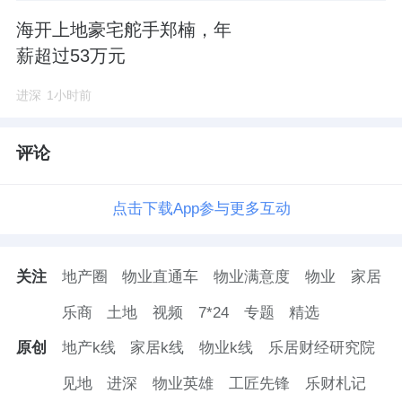
产，但不保证基金本金不受损失，不保证基金
海开上地豪宅舵手郑楠，年
一定盈利，也不保证最低收益。中国证监会对
薪超过53万元
本基金募集的注册，并不表明其对本基金的价
进深
1小时前
值和收益作出实质性判断或保证，也不表明投
资于本基金没有风险。过往业绩并不预示其未
评论
来表现，基金管理人管理的其他基金的业绩不
构成本基金业绩表现的保证。投资者购买基金
点击下载App参与更多互动
时应详细阅读本基金的基金合同和招募说明书
等法律文件，了解本基金的具体情况。我国基
关注
地产圈
物业直通车
物业满意度
物业
家居
金运作时间较短，不能反映股市发展的所有阶
乐商
土地
视频
7*24
专题
精选
段。基金有风险，投资须谨慎。
原创
地产k线
家居k线
物业k线
乐居财经研究院
来源：有连云
见地
进深
物业英雄
工匠先锋
乐财札记