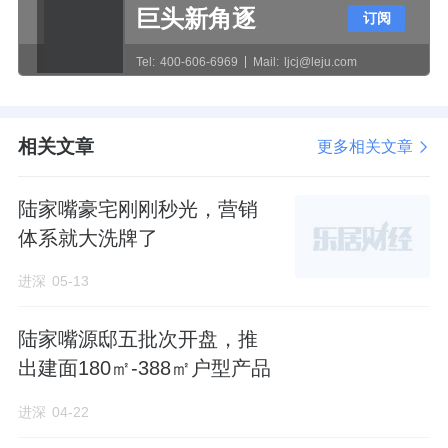
于稳定性及负债端增长预期，预计吸引力有望
巨头新角逐
订阅
优于券商，中短期建议关注具备较高估值性价
Tel:
400-606-6969
Mail:
ljcj@leju.com
比的标的。
近年来人身险公司PEV持续低于1的核心原因是
相关文章
更多相关文章
对利差损风险的担忧带来的EV折价。金管局成
立后，明确压降负债成本为控制利差损风险的
陆家嘴豪宅刚刚秒光，营销
核心抓手。站在当前时点，该机构认为比起
体系就大洗牌了
NBV、新单等传统成长性观测指标，影响估值
进深
05-13
最为核心的因素变为保险公司负债成本与长期
投资收益表现的差值。从资产端角度来看，不
陆家嘴源邸五批次开盘，推
论是从投资收益率这一定量指标还是从组织架
出建面180㎡-388㎡户型产品
构、投资策略等定性指标，受限于资金体量等
进深
04-22
因素尚未发现具备明显、可持续投资alpha的机