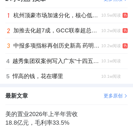
券商研究方面，
广发证券
指出，当下应关注中
小银行。梳理2024年中小银行经营业绩情况，
杭州顶豪市场加速分化，核心低密资产迎来价值兑现
10.5w阅读
热
扩表维度，从趋势上看，除贵州、山西、上海
等少数区域外，2024年各省市城商行增速整体
加推去化超7成，GCC联泰超总湾再次引爆深圳顶豪市场认购热潮
10.2w阅读
热
快于农商行，头部效应明显，规模3000亿元以
中报多项指标再创历史新高 药明康德将高质量发展成果“分发”到位
10.2w阅读
热
上银行资产增速高于其余银行。资负结构维
度，资产端贷款占比均值较上年提升，城商行
4
越秀集团双案例写入广东“十四五”公共文化答卷，复合文化空间助力青年发展型城市建设
10.1w阅读
贷款占比提升幅度略高于农商行，负债端存款
5
悍高的钱，花在哪里
10.1w阅读
净流入情况依然明显，2024年中小行负债端存
款占比较上年提升，城商行存款占比提升幅度
最新文章
更多原创
明显高于农商行。资本维度，资本充足率水平
整体提升，均值较上年提升。资产质量维度，
美的置业2026年上半年营收
行业资产质量有所承压，且主要集中在农商
18.8亿元，毛利率33.5%
行。不良率方面，中小银行不良率均值较上年