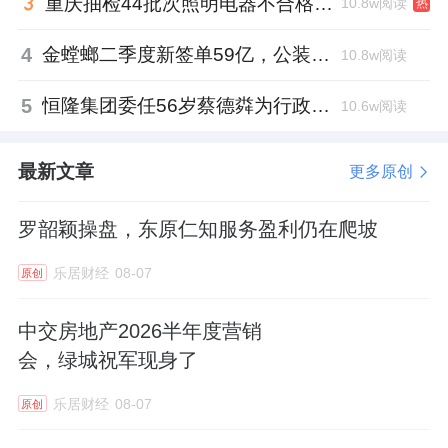
重庆抽检44批次照明电器不合格，木林森全资子公司被点名
10.8w阅读
热
可能在口腔医疗市场中站稳脚跟，实现可持续
4
金螳螂二季度新签单59亿，公装业务贡献逾八成
10.8w阅读
发展，给投资者带来满意的回报。对于关注口
腔医疗行业的投资者而言，大众口腔的后续表
5
恒隆集团委任56岁蔡德粦为行政总裁、年薪2052万港元，曾任星巴克中国CEO
10.6w阅读
现值得持续关注。
最新文章
更多原创
声明：本文由AI大模型生成。市场有风险，投
资需谨慎
罗韶颖操盘，东原仁知服务盈利仍在爬坡
新浪声明：此消息系转载自新浪合作媒
乐居财经
08-07
原创
体，新浪网登载此文出于传递更多信息之
中交房地产2026半年度营销
目的，并不意味着赞同其观点或证实其描
会，绿城祝军现身了
述。文章内容仅供参考，不构成投资建
议。投资者据此操作，风险自担。
乐居财经
08-07
原创