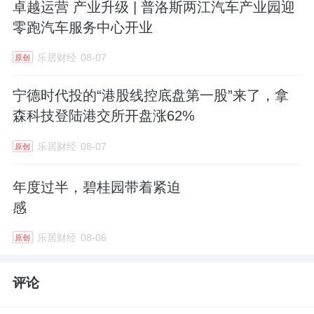
卓越运营 产业升级 | 普洛斯两江汽车产业园迎
海量资讯、精准解读，尽在新浪财经APP
零跑汽车服务中心开业
责任编辑：常福强
乐居财经
08-07
原创
来源：新浪财经
宁德时代投的“港股线控底盘第一股”来了，拿
森科技登陆港交所开盘涨62%
乐居财经
08-07
原创
年度过半，碧桂园带着紧迫
感
乐居财经
08-06
原创
评论