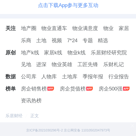
点击下载App参与更多互动
关注
地产圈
物业直通车
物业满意度
物业
家居
乐商
土地
视频
7*24
专题
精选
原创
地产k线
家居k线
物业k线
乐居财经研究院
见地
进深
物业英雄
工匠先锋
乐财札记
数据
公司库
人物库
土地库
季报年报
行业报告
榜单
房企销售榜
房企货值榜
房企500强
资讯热榜
乐居财经
正文
京ICP备2021030296号-2 京公网安备 11010502047973号