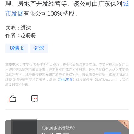
理、房地产开发经营等。该公司由广东保利
城
市发展
有限公司100%持股。
来源：进深
作者：赵盼盼
房情报
进深
重要提示：
本文仅代表作者个人观点，并不代表乐居财经立场。本文旨在为满足广大
用户的信息需求而采集提供，并非商业性或盈利性用途。任何单位或个人认为本文来
源标注有误，或涉嫌侵犯其知识产权等相关权利的，请提供身份证明、权属证明及详
细侵权情况证明等相关资料，点击【
联系客服
】或发邮件至【ljcj@leju.com】，我们
将及时审核处理。
《乐居财经精选》