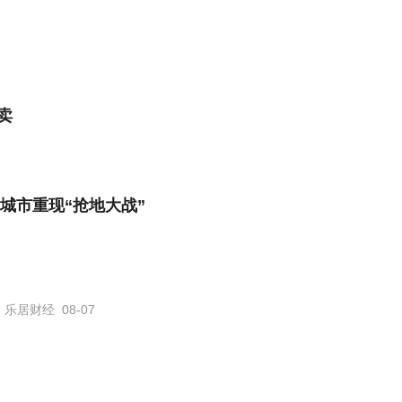
卖
城市重现“抢地大战”
乐居财经
08-07