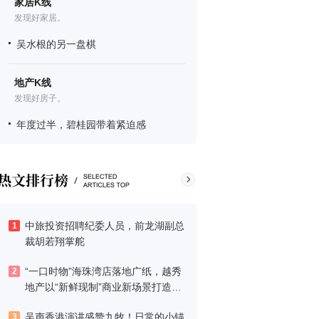
家居K线
发现好家居。
吴水根的另一盘棋
地产K线
发现好房子。
年度过半，碧桂园带着紧迫感
中旅投资招聘纪委人员，前龙湖副总
1
裁胡若翔掌舵
“一口时物”海珠湾店落地广纸，越秀
2
地产以“新鲜现制”商业新场景打造社
区高品质生活
吴声香港演讲盛赞九牧！日常的小锚
3