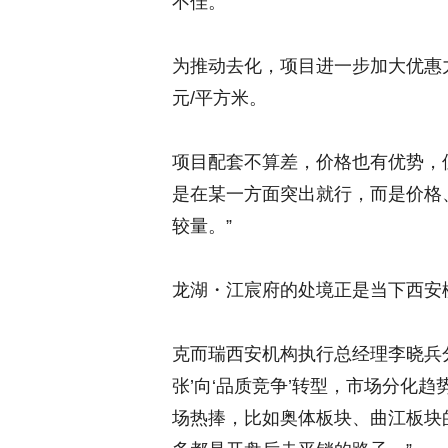
不佳。
为推动去化，项目进一步加大优惠力
元/平方米。
项目配套不算差，价格也有优势，
是在某一方面突出就行，而是价格
较量。”
龙湖・江宸府的处境正是当下西安
克而瑞西安机构执行总经理李晓兵
张’向‘品质竞争’转型，市场分化
场热捧，比如奥体板块、曲江板块