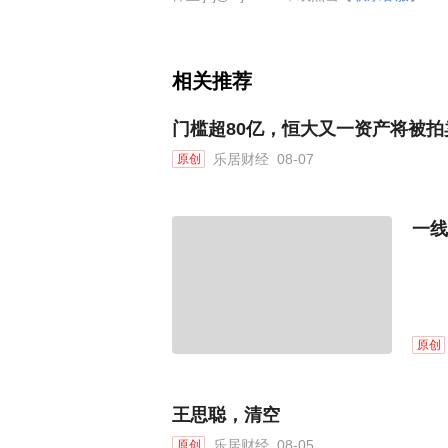
相关推荐
门槛超80亿，恒大又一资产将被拍
乐居财经
08-07
原创
一线
原创
王思聪，清空
乐居财经
08-05
原创