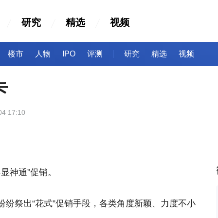
研究
精选
视频
楼市
人物
IPO
评测
研究
精选
视频
卡
04 17:10
各显神通”促销。
纷纷祭出“花式”促销手段，各类角度新颖、力度不小