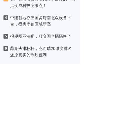
点变成科技突破点！
中建智地亦庄国贤府南北双设备平
4
台，得房率创区域新高
报规图不清晰，顺义国企悄悄换了
5
蠡湖头排标杆，克而瑞20维度排名
6
还原真实的玖映蠡湖