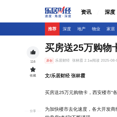
资讯
深度
推荐
深度
地产
物业
家居
买房送25万购物
乐居财经
张林霞
2.1w阅读
2025-08-
原创
116
文/乐居财经 张林霞
收藏
买房送25万元购物卡，西安楼市“
为加快楼市去化速度，各大开发商
分享