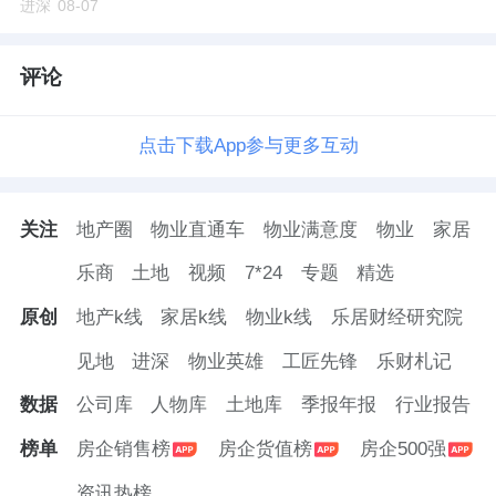
进深
08-07
评论
点击下载App参与更多互动
关注
地产圈
物业直通车
物业满意度
物业
家居
乐商
土地
视频
7*24
专题
精选
原创
地产k线
家居k线
物业k线
乐居财经研究院
见地
进深
物业英雄
工匠先锋
乐财札记
数据
公司库
人物库
土地库
季报年报
行业报告
榜单
房企销售榜
房企货值榜
房企500强
资讯热榜