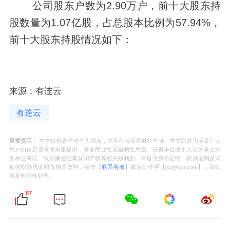
公司股东户数为2.90万户，前十大股东持
股数量为1.07亿股，占总股本比例为57.94%，
前十大股东持股情况如下：
来源：有连云
有连云
重要提示：
本文仅代表作者个人观点，并不代表乐居财经立场。本文旨在为满足广大
用户的信息需求而采集提供，并非商业性或盈利性用途。任何单位或个人认为本文来
源标注有误，或涉嫌侵犯其知识产权等相关权利的，请提供身份证明、权属证明及详
细侵权情况证明等相关资料，点击【
联系客服
】或发邮件至【ljcj@leju.com】，我们
将及时审核处理。
87