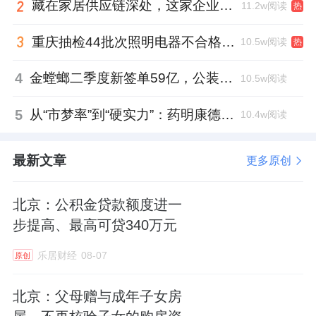
藏在家居供应链深处，这家企业正在悄悄转型
11.2w阅读
热
重庆抽检44批次照明电器不合格，木林森全资子公司被点名
10.5w阅读
热
4
金螳螂二季度新签单59亿，公装业务贡献逾八成
10.5w阅读
5
从“市梦率”到“硬实力”：药明康德如何用业绩填平2021年估值鸿沟？
10.4w阅读
最新文章
更多原创
北京：公积金贷款额度进一
步提高、最高可贷340万元
乐居财经
08-07
原创
北京：父母赠与成年子女房