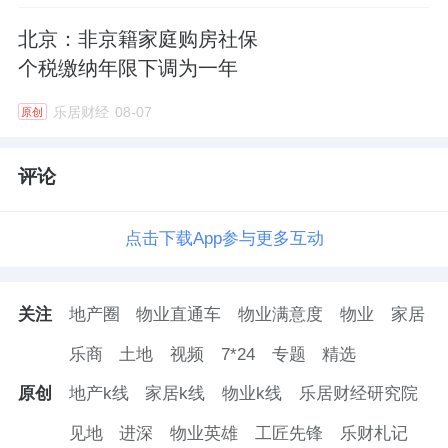
北京：非京籍家庭购房社保
个税缴纳年限下调为一年
乐居财经
08-07
原创
评论
点击下载App参与更多互动
关注
地产圈
物业直通车
物业满意度
物业
家居
乐商
土地
视频
7*24
专题
精选
原创
地产k线
家居k线
物业k线
乐居财经研究院
见地
进深
物业英雄
工匠先锋
乐财札记