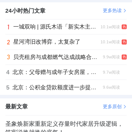
24小时热门文章
更多热读
一城双响 | 源氏木语「新实木主义——黑标生活提案」发布会落地天津，黑标旗舰店盛大启幕
10.1w阅读
热
星河湾旧改博弈，太复杂了
10.1w阅读
热
贝壳租房与成都燃气达成战略合作 打通安全巡检“最后一米”
9.9w阅读
热
4
北京：父母赠与成年子女房屋，不再核验子女的购房资格
9.7w阅读
5
北京：公积金贷款额度进一步提高、最高可贷340万元
9.6w阅读
最新文章
更多原创
圣象焕新家重新定义存量时代家居升级逻辑，