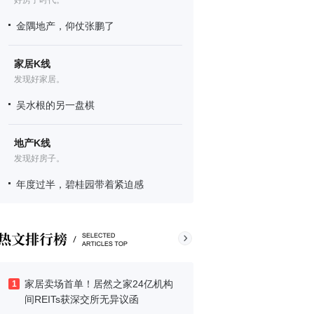
好房子时代。
金隅地产，仰仗张鹏了
家居K线
发现好家居。
吴水根的另一盘棋
地产K线
发现好房子。
年度过半，碧桂园带着紧迫感
家居卖场首单！居然之家24亿机构
1
间REITs获深交所无异议函