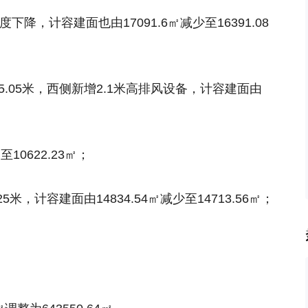
降，计容建面也由17091.6㎡减少至16391.08
5.05米，西侧新增2.1米高排风设备，计容建面由
10622.23㎡；
5米，计容建面由14834.54㎡减少至14713.56㎡；