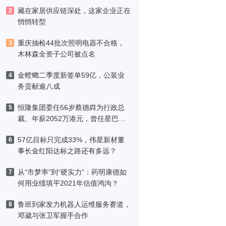
藏在家居供应链深处，这家企业正在
2
悄悄转型
重庆抽检44批次照明电器不合格，
3
木林森全资子公司被点名
金螳螂二季度新签单59亿，公装业
4
务贡献逾八成
恒隆集团委任56岁蔡德粦为行政总
5
裁、年薪2052万港元，曾任星巴克
中国CEO
57亿目标只完成33%，伟星新材董
6
事长金红阳达标之路还有多远？
从“市梦率”到“硬实力”：药明康德如
7
何用业绩填平2021年估值鸿沟？
鲁班到家发力机器人运维服务赛道，
8
邓崴与张卫军握手合作