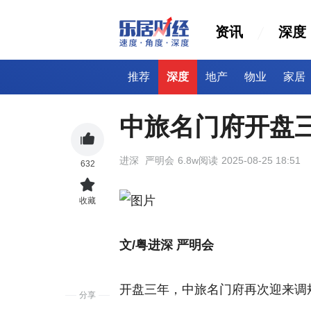
资讯
深度
推荐
深度
地产
物业
家居
中旅名门府开盘
进深
严明会
6.8w阅读
2025-08-25 18:51
632
收藏
文
/
粤进深 严明会
开盘三年，
中旅名门府
再次迎来调
分享