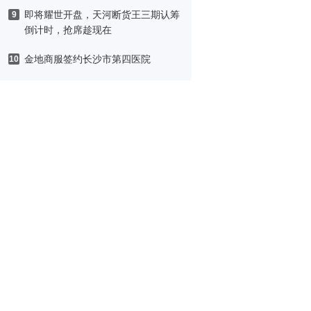
即将耀世开盘，天河断货王三期认筹
9
倒计时，抢席趁现在
金地商服签约长沙市第四医院
10