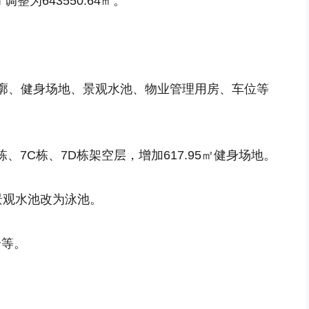
调整为643550.64㎡。
廓、健身场地、景观水池、物业管理用房、车位等
栋、7C栋、7D栋架空层，增加617.95㎡健身场地。
景观水池改为泳池。
个等。