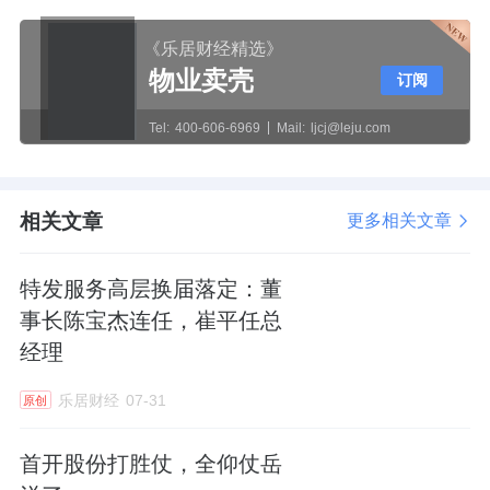
《乐居财经精选》
物业卖壳
订阅
Tel:
400-606-6969
Mail:
ljcj@leju.com
相关文章
更多相关文章
特发服务高层换届落定：董
事长陈宝杰连任，崔平任总
经理
乐居财经
07-31
原创
首开股份打胜仗，全仰仗岳