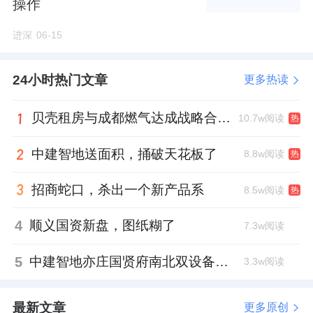
操作
进深
06-15
24小时热门文章
更多热读
贝壳租房与成都燃气达成战略合作 打通安全巡检“最后一米”
10.7w阅读
热
中建智地送面积，捅破天花板了
8.8w阅读
热
招商蛇口，杀出一个新产品系
8.5w阅读
热
4
顺义国资新盘，图纸糊了
7.3w阅读
5
中建智地亦庄国贤府南北双设备平台，得房率创区域新高
3.3w阅读
最新文章
更多原创