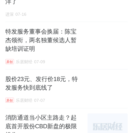
洋了
进深
07-16
特发服务董事会换届：陈宝
杰领衔，两名独董候选人暂
缺培训证明
乐居财经
07-09
原创
股价23元、发行价18元，特
发服务快到底线了
乐居财经
07-07
原创
消防通道当小区主路走？起
底首开股份CBD新盘的极限