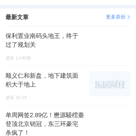
最新文章
更多原创
保利置业南码头地王，终于
过了规划关
进深
1小时前
顺义仁和新盘，地下建筑面
积大于地上
进深
15:29
单周网签2.89亿！懋源騴橒臺
登顶北京销冠，东三环豪宅
杀疯了！