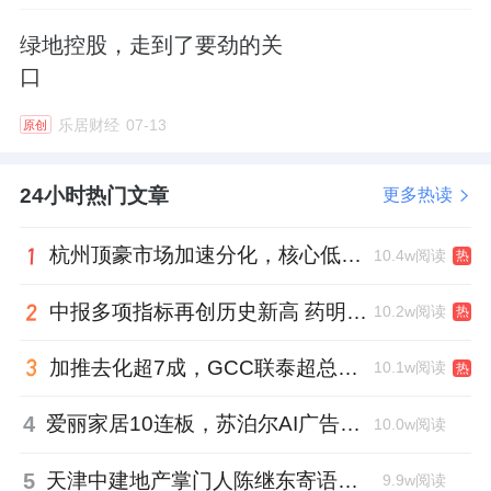
绿地控股，走到了要劲的关
口
乐居财经
07-13
原创
24小时热门文章
更多热读
杭州顶豪市场加速分化，核心低密资产迎来价值兑现
10.4w阅读
热
中报多项指标再创历史新高 药明康德将高质量发展成果“分发”到位
10.2w阅读
热
加推去化超7成，GCC联泰超总湾再次引爆深圳顶豪市场认购热潮
10.1w阅读
热
4
爱丽家居10连板，苏泊尔AI广告翻车，居然之家首单REITs获批丨家居周记
10.0w阅读
5
天津中建地产掌门人陈继东寄语青年“跳出舒适区”，曾任银行信贷经理
9.9w阅读