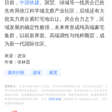
目前，
中国铁建
、国贸、绿城等一线房企已抢
先布局张江科学城北蔡产业社区，后续还有大
批实力房企紧盯宅地出让。房企合力之下，区
域发展的确定性极强，未来将形成纯高端豪宅
集群，以崭新界面、高端调性与纯粹圈层，成
为新一代国际住区。
来源：进深
作者：张林霞
股市行情
进深
面宽
重要提示：
本文仅代表作者个人观点，并不代表乐居财经立场。本文旨在为满足广大
用户的信息需求而采集提供，并非商业性或盈利性用途。任何单位或个人认为本文来
源标注有误，或涉嫌侵犯其知识产权等相关权利的，请提供身份证明、权属证明及详
细侵权情况证明等相关资料，点击【
联系客服
】或发邮件至【ljcj@leju.com】，我们
将及时审核处理。
629