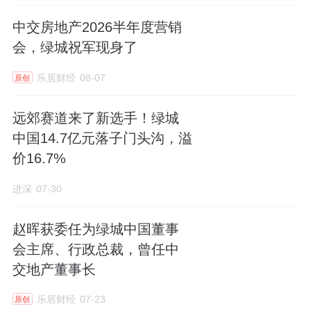
中交房地产2026半年度营销
会，绿城祝军现身了
乐居财经
08-07
原创
远郊赛道来了新选手！绿城
中国14.7亿元落子门头沟，溢
价16.7%
进深
07-30
赵晖获委任为绿城中国董事
会主席、行政总裁，曾任中
交地产董事长
乐居财经
07-23
原创