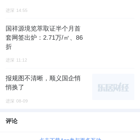
进深
14:55
国祥源境览萃取证半个月首
套网签出炉：2.71万/㎡、86
折
进深
11:12
报规图不清晰，顺义国企悄
悄换了
进深
08-09
评论