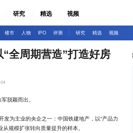
研究
精选
视频
楼市
人物
IPO
评测
研究
精选
视频
“全周期营造”打造好房
:04
铁军脱颖而出。
产开发为主业的央企之一：中国铁建地产，以“产品力
行业从规模扩张转向质量提升的样本。