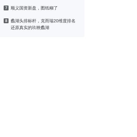
顺义国资新盘，图纸糊了
7
蠡湖头排标杆，克而瑞20维度排名
8
还原真实的玖映蠡湖