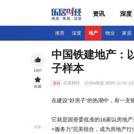
资讯
深度
推荐
深度
地产
物业
家居
中国铁建地产：以
子样本
1997
乐居财经
13.8w阅读
2025-11-01 12
原创
收藏
在建设“好房子”的热潮中，有一支
它就是国资委批准的16家以房地
分享
+服务力”完美组合，成为房地产