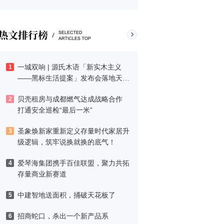
一城双响 | 源氏木语「新实木主义
1
——黑标生活提案」发布会落地天
津，黑标旗舰店盛大启幕
贝壳租房与成都燃气达成战略合作
2
打通安全巡检“最后一米”
圣象焕新家重新定义存量时代家居升
3
级逻辑，筑牢说换就换的底气！
爱琴海集团携手百佳联盟，聚力共拓
4
存量商业新赛道
中建智地送面积，捅破天花板了
5
招商蛇口，杀出一个新产品系
6