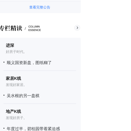
查看完整公告
进深
好房子时代。
顺义国资新盘，图纸糊了
家居K线
发现好家居。
吴水根的另一盘棋
地产K线
发现好房子。
年度过半，碧桂园带着紧迫感