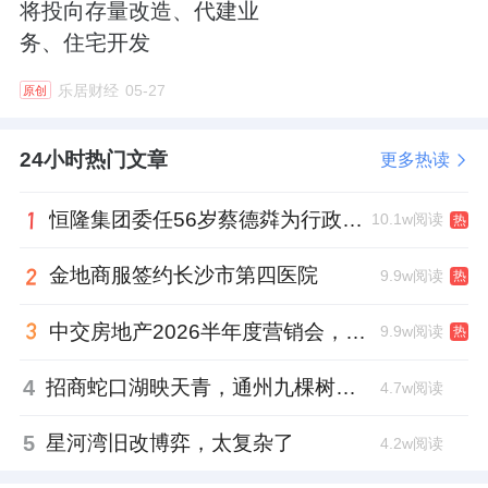
将投向存量改造、代建业
务、住宅开发
乐居财经
05-27
原创
24小时热门文章
更多热读
恒隆集团委任56岁蔡德粦为行政总裁、年薪2052万港元，曾任星巴克中国CEO
10.1w阅读
热
金地商服签约长沙市第四医院
9.9w阅读
热
中交房地产2026半年度营销会，绿城祝军现身了
9.9w阅读
热
4
招商蛇口湖映天青，通州九棵树首座宋韵新盘
4.7w阅读
5
星河湾旧改博弈，太复杂了
4.2w阅读