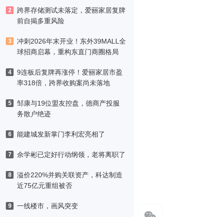
跨界存储测试未落定，爱丽家居复牌
2
前自揭多重风险
冲刺2026年末开业！东外39MALL全
3
球招商启幕，重构东直门商圈格局
9连板后复牌再涨停！爱丽家居市盈
4
率318倍，跨界收购案尚未落地
邹康与19位盟友控盘，德商产投服
5
务散户绝迹
能建城发新掌门李利宏亮相了
6
佘学彬已定好行动纲领，老将离职了
7
溢价220%并购关联资产，科达制造
8
近75亿元重组被否
一线楼市，画风突变
9