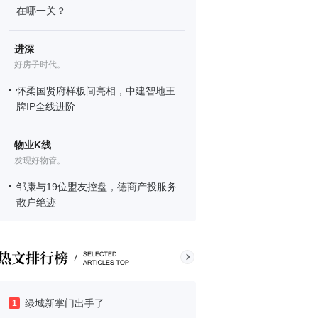
在哪一关？
进深
好房子时代。
怀柔国贤府样板间亮相，中建智地王
牌IP全线进阶
物业K线
发现好物管。
邹康与19位盟友控盘，德商产投服务
散户绝迹
绿城新掌门出手了
1