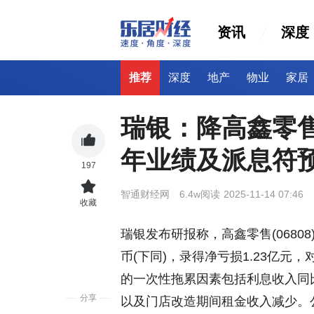
资讯
深度
推荐
深度
地产
物业
家居
瑞银：降高鑫零售
年业绩及派息符
197
智通财经网
6.4w阅读
2025-11-14 07:46
收藏
瑞银发布研报称，高鑫零售(06808
币(下同)，录得净亏损1.23亿元
的一次性拖累因素包括利息收入同比
分享
以及门店改造期间租金收入减少。公司