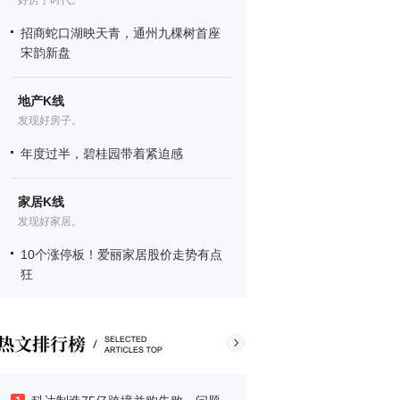
好房子时代。
招商蛇口湖映天青，通州九棵树首座
宋韵新盘
地产K线
发现好房子。
年度过半，碧桂园带着紧迫感
家居K线
发现好家居。
10个涨停板！爱丽家居股价走势有点
狂