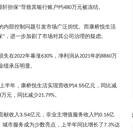
源轩担保”
导致其银行账户约
万元被冻结。
480
的内部控制问题引发市场广泛担忧。而康桥悦生活
”
，进一步加剧了市场对其公司治理的疑虑。
损失在
年暴涨
，净利润从
年的
万
2022
630%
2021
8860
业绩承压明显。
上半年
，康桥悦生活
实现营收约
4.55
亿元，同比减
3
万元，同比减少
。
21.79%
贡献收入
3.54
亿元，非业主增值服务收入约
亿
0.16
，城市服务成为少数亮点，上半年同比增长了
达
7.3%