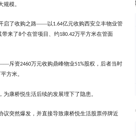
大规模。
开启了收购之路
——以
亿元收购西安立丰物业管
1.64
其带来了
个在管项目、约
万平方米在管面
8
180.42
——斥资
万元收购鼎峰物业
股权，后者当时
2460
51%
万平方米。
，为康桥悦生活后续的发展埋下了隐患。
协议突然爆发，并直接导致康桥悦生活股票停牌近