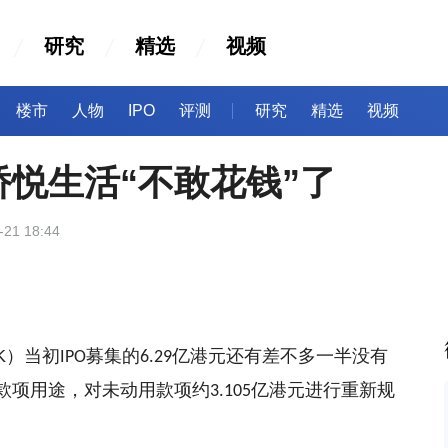
研究
精选
视频
楼市
人物
IPO
评测
研究
精选
视频
悦生活“不敢花钱”了
-21 18:44
K
）
当初
募集的
亿港元还有差不多一半没有
IPO
6.29
款项用途，
对未动用款项
约
亿港元进行重新规
3.105