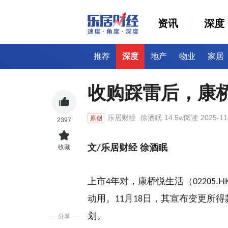
资讯
深度
推荐
深度
地产
物业
家居
收购踩雷后，康桥
乐居财经
徐酒眠
14.5w阅读
2025-11
原创
2397
文
乐
居
财经 徐酒眠
收藏
/
上市
年对，
康桥悦生活
（
.H
4
02205
动用。
月
日，其宣布变更所得
11
18
划。
分享