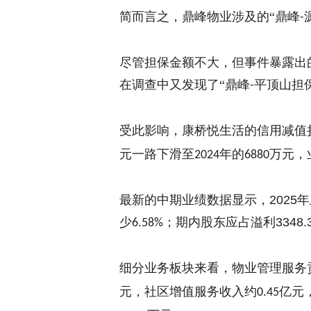
简而言之，鼎峰物业涉及的“
鼎峰
-
尽管担保金额不大，但事件暴露出
在调查中又发现了“
鼎峰
平顶山担保
-
受此影响，康桥悦生活的信用减值
元一路下滑至
年的
万元，
2024
6880
最新的中期业绩数据显示，
2025
年
少
；期内
股东应占溢利
3348.
6.58%
细分业务板块
来看
，物业管理服务
元，社区增值服务收入约
亿元
0.45