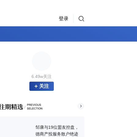
登录
6.49w关注
关注
邹康与19位盟友控盘，
德商产投服务散户绝迹