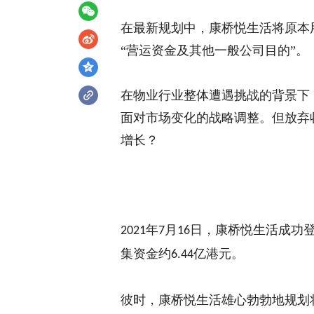
在
最新规划中，康桥悦生活将原本
“营运资金及其他一般公司目的”。
在物业行业整体遭遇挑战的背景下
面对市场变化的战略调整。
但放弃
增长？
年
月
日，康桥悦生活成功
2021
7
16
集资金约
亿港元。
6.44
彼时，康桥悦生活雄心勃勃地规划