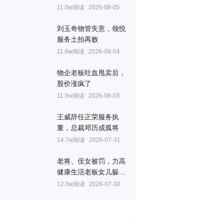
11.0w阅读
2026-08-05
刘玉奇物管失意，领悦
服务土拍再败
11.6w阅读
2026-08-04
物企老板吐血甩卖后，
股价涨疯了
11.9w阅读
2026-08-03
王威辞任正荣服务执
董，总裁邓历成孤将
14.7w阅读
2026-07-31
老将、侄女被罚，力高
健康生活老板女儿躲过
一劫
12.0w阅读
2026-07-30