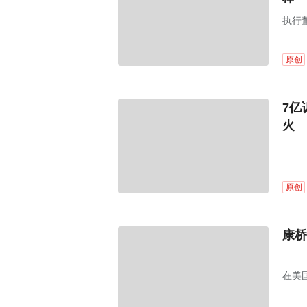
执行
原创
7亿
火
原创
康桥
在美