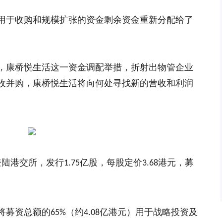
用于收购和规模扩张的资金
剩余资金重新分配给了
，康桥悦生活这一资金调配举措，折射出物管企业
收并购，康桥悦生活将向何处寻找新的营收和利润
登陆港交所，发行
亿股，每股定价
港元，募
1.75
3.68
将募资总额的
（约
亿港元）用于战略投资及
65%
4.08