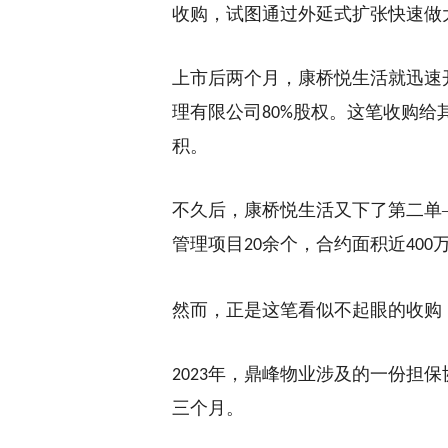
收购，试图通过外延式扩张快速做
上市后两个月，康桥悦生活就迅速
理有限公司
股权。这笔收购给
80%
积。
不久后，康桥悦生活又下了第二单
管理项目
余个，合约面积近
20
400
然而，正是这笔看似不起眼的收购
年，鼎峰物业涉及的一份担保
2023
三个月。