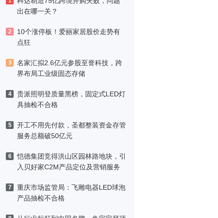
科达制造75亿跨境并购失败，问题
1
出在哪一关？
10个涨停板！爱丽家居股价走势有
2
点狂
名家汇拟2.6亿元参股至誉科技，跨
3
界布局工业级固态存储
贵派照明登质量黑榜，固定式LED灯
4
具抽检不合格
开工不用先付款，圣都整装资金存管
5
服务总额破50亿元
恺德集团竞得洪山区园林路地块，引
6
入贝好家C2M产品定位及营销服务
重庆市场监管局：飞雕电器LED球泡
7
产品抽检不合格