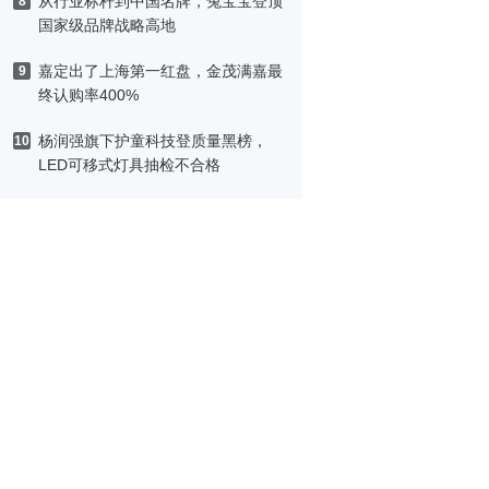
从行业标杆到中国名牌，兔宝宝登顶
8
国家级品牌战略高地
嘉定出了上海第一红盘，金茂满嘉最
9
终认购率400%
杨润强旗下护童科技登质量黑榜，
10
LED可移式灯具抽检不合格