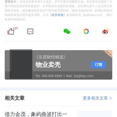
重要提示：
本文仅代表作者个人观点，并不代表乐居财经立场。本文旨在为满足广大
用户的信息需求而采集提供，并非商业性或盈利性用途。任何单位或个人认为本文来
源标注有误，或涉嫌侵犯其知识产权等相关权利的，请提供身份证明、权属证明及详
细侵权情况证明等相关资料，点击【
联系客服
】或发邮件至【ljcj@leju.com】，我们
将及时审核处理。
177
《乐居财经精选》
物业卖壳
订阅
Tel:
400-606-6969
Mail:
ljcj@leju.com
相关文章
更多相关文章
借力金茂，象屿曲波打出一