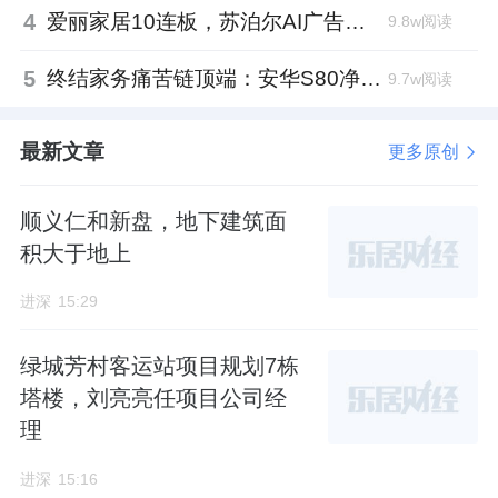
4
爱丽家居10连板，苏泊尔AI广告翻车，居然之家首单REITs获批丨家居周记
9.8w阅读
5
终结家务痛苦链顶端：安华S80净界守护者以“5重泡沫洗”让马桶从此免刷洗
9.7w阅读
最新文章
更多原创
顺义仁和新盘，地下建筑面
积大于地上
进深
15:29
绿城芳村客运站项目规划7栋
塔楼，刘亮亮任项目公司经
理
进深
15:16