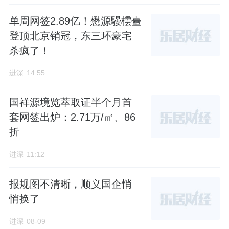
单周网签2.89亿！懋源騴橒臺
登顶北京销冠，东三环豪宅
杀疯了！
进深
14:55
国祥源境览萃取证半个月首
套网签出炉：2.71万/㎡、86
折
进深
11:12
报规图不清晰，顺义国企悄
悄换了
进深
08-09