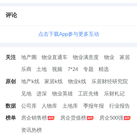
评论
点击下载App参与更多互动
关注
地产圈
物业直通车
物业满意度
物业
家居
乐商
土地
视频
7*24
专题
精选
原创
地产k线
家居k线
物业k线
乐居财经研究院
见地
进深
物业英雄
工匠先锋
乐财札记
数据
公司库
人物库
土地库
季报年报
行业报告
榜单
房企销售榜
房企货值榜
房企500强
资讯热榜