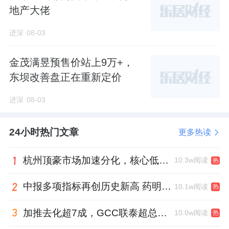
地产大佬
进深
08-03
金茂满昱预售价站上9万+，
东坝改善盘正在重新定价
进深
08-03
24小时热门文章
更多热读
杭州顶豪市场加速分化，核心低密资产迎来价值兑现
10.3w阅读
热
中报多项指标再创历史新高 药明康德将高质量发展成果“分发”到位
10.1w阅读
热
加推去化超7成，GCC联泰超总湾再次引爆深圳顶豪市场认购热潮
10.0w阅读
热