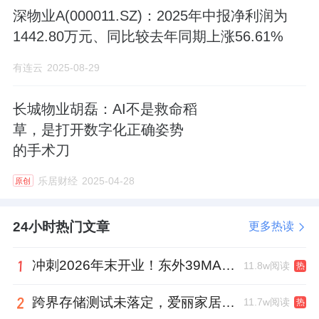
深物业A(000011.SZ)：2025年中报净利润为
工程部启动排污设备。当接到业主家地下室泡
1442.80万元、同比较去年同期上涨56.61%
水的求助后，他又迅速调派应急小组携带工具
前往处置。他的指挥有条不紊，监控室与巡逻
有连云
2025-08-29
岗持续筛查全区渗漏点，形成了一张立体的防
长城物业胡磊：AI不是救命稻
护网。
草，是打开数字化正确姿势
更具前瞻性的是，根据预警信息，李肖阳指引
的手术刀
全体业主将车辆移至园区内部——这片区域恰
乐居财经
2025-04-28
原创
好是周边地势最高处。这一举措最大限度地保
护了业主的财产安全。
24小时热门文章
更多热读
在自救的同时，李肖阳并未忘记社会责任。物
冲刺2026年末开业！东外39MALL全球招商启幕，重构东直门商圈格局
11.8w阅读
热
业服务中心通过微信群发起互助，为无法归家
者提供临时住宿与饮食，先后为54名驾考受困
跨界存储测试未落定，爱丽家居复牌前自揭多重风险
11.7w阅读
热