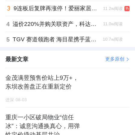
者和一对求助的母女解决了燃眉之急，冰冷的
9连板后复牌再涨停！爱丽家居市盈率318倍，跨界收购案尚未落地
11.2w阅读
热
暴雨中升腾起守望相助的暖意。
4
溢价220%并购关联资产，科达制造近75亿元重组被否
11.0w阅读
而洪灾过后，李肖阳又立即组织消杀、排查、
统计与维修。
5
TGV 赛道领跑者 海目星携手蓝思科技掘金先进封装
10.7w阅读
最终，在周边小区普遍受灾的背景下，美景东
最新文章
更多原创
望项目实现了人员零伤亡、财产最小损失。更
难能可贵的是，李肖阳并未止步于一次成功的
金茂满昱预售价站上9万+，
应对，而是将实战经验凝练成专业文章《防汛
东坝改善盘正在重新定价
救灾关键要点分析》，发表于《住宅与房地
进深
08-03
产》杂志，将个人经验转化为行业共享的智
慧，展现了现代物业人的专业素养与奉献情
重庆一小区破局物业“信任
怀。
冰”：诚意沟通换真心，用弹
性定价撬动基层共治