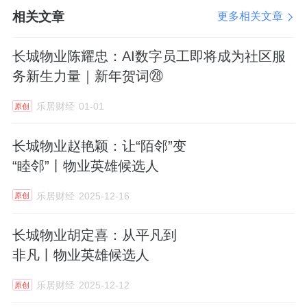
预警意识和预案思维发挥了关键作用。
相关文章
更多相关文章
在提前获知暴雨预报后，他于7月19日下班
长城物业陈耀忠：AI数字员工即将成为社区服
前，果断组织全体项目人员，依据既定防洪预
务新生力量｜新年贺词㉘
案进行再部署、再演练，明确分工，检查物
资。次日清晨7点，李肖阳要求团队全员提前到
乐居财经
01-01
原创
岗——这个看似简单的决定，后来被证明是挽
长城物业赵艳颖：让“陌邻”变
救灾情于初起的关键一步。对于路远的员工，
“睦邻”丨物业英雄候选人
他安排秩序主管驱车接应，确保工程、秩序、
保洁力量全部就位。
乐居财经
2025-12-16
原创
暴雨如注，险情随即出现。一处别墅因庭院改
长城物业胡定喜：从平凡到
造导致雨水管返水，车库迅速积水。李肖阳身
非凡丨物业英雄候选人
先士卒，与秩序主管、班长一道，冒着疾雨用
乐居财经
2025-12-12
原创
物资封堵管道源头，同时指挥保洁清扫积水，