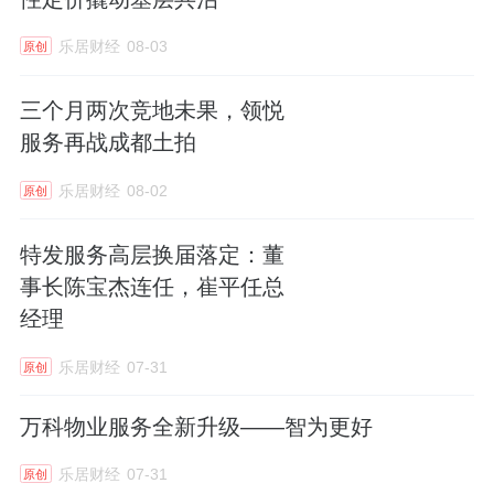
“
疫”线逆行，守护十万“灯火”
乐居财经
08-03
原创
如果说抗洪是与自然力量的搏斗，那么抗击疫
情则是对意志与组织的极限考验。
三个月两次竞地未果，领悦
服务再战成都土拍
2022年10月，疫情突袭富士康郑州科技园区，
乐居财经
08-02
原创
李肖阳负责的KLG区域，日夜班员工超十万
人，密度极大，感染风险剧增。疫情迅速蔓
特发服务高层换届落定：董
延，物业员工不断减员，从184人锐减至最后
事长陈宝杰连任，崔平任总
仅剩11人未被感染。
经理
乐居财经
07-31
然而，园区生产不能停，物业服务便一刻也不
原创
能中断。
万科物业服务全新升级——智为更好
面对空前压力，李肖阳选择了“逆行”坚守。他
乐居财经
07-31
原创