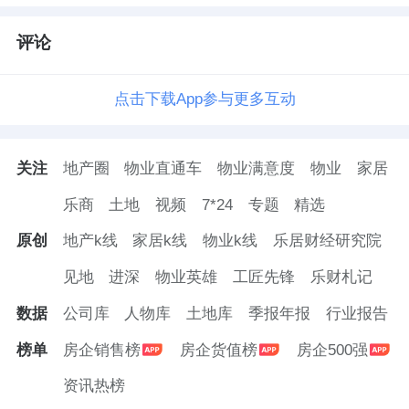
与剩余团队一起，驻扎园区，同吃同住同劳
动，长廊当床，盒饭为食，24小时响应需求。
评论
既是一线协调员，对接管理方、调配防疫物
点击下载App参与更多互动
资；又是现场指挥官，确保保洁、消杀、维护
等基础服务在极限人力下艰难运转；李肖阳还
关注
地产圈
物业直通车
物业满意度
物业
家居
是团队的心理辅导员，特别是关心那些有高血
压等基础病的年长员工，亲自协助购药，用坚
乐商
土地
视频
7*24
专题
精选
定的信念鼓舞士气。
原创
地产k线
家居k线
物业k线
乐居财经研究院
见地
进深
物业英雄
工匠先锋
乐财札记
整整近两个月，李肖阳与团队以血肉之躯，筑
起一道特殊的服务保障线。他们众志
成城
，克
数据
公司库
人物库
土地库
季报年报
行业报告
服了恐惧、疲惫和人手短缺的重重困难，最终
榜单
房企销售榜
房企货值榜
房企500强
保障了园区在疫情期间最基本的正常运行链
资讯热榜
条，以实际行动诠释了什么是“疫情中的逆行