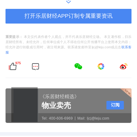
近19年来，李肖阳将部队里形成的令行禁止、
未雨绸缪、团队协作的作风，深深植入物业管
打开乐居财经APP订制专属重要资讯
理的每一个环节。
重要提示：
本文仅代表作者个人观点，并不代表乐居财经立场。 本文著作权，归乐
这种独特的背景，使李肖阳在面对庞大复杂的
居财经所有。未经允许，任何单位或个人不得在任何公开传播平台上使用本文内容；
经允许进行转载或引用时，请注明来源。联系请发邮件至ljcj@leju.com或点击
联系客
项目运营时，总能展现出超乎寻常的组织能力
服
和危机处理意识。
975
洪峰浪口，铸就“长城”堤坝
2021年7月，一场历史罕见的特大暴雨袭击郑
《乐居财经精选》
州。而位于灾区的郑州郑地美景东望项目，面
物业卖壳
订阅
临着严峻考验。
Tel:
400-606-6969
Mail:
ljcj@leju.com
此时，李肖阳作为项目负责人，其军人特有的