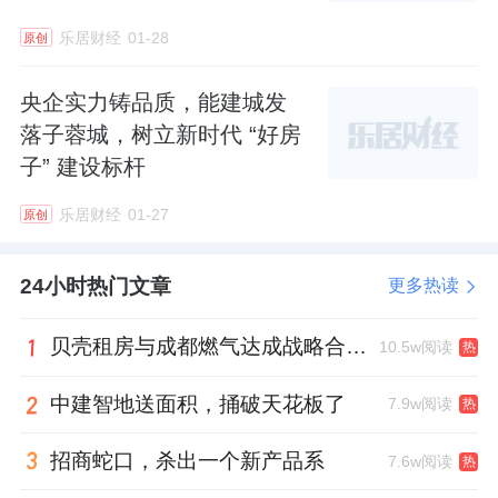
乐居财经
01-28
原创
央企实力铸品质，能建城发
落子蓉城，树立新时代 “好房
子” 建设标杆
乐居财经
01-27
原创
24小时热门文章
更多热读
贝壳租房与成都燃气达成战略合作 打通安全巡检“最后一米”
10.5w阅读
热
中建智地送面积，捅破天花板了
7.9w阅读
热
招商蛇口，杀出一个新产品系
7.6w阅读
热