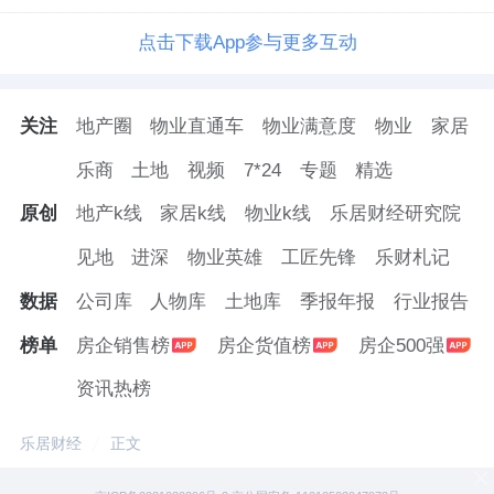
点击下载App参与更多互动
关注
地产圈
物业直通车
物业满意度
物业
家居
乐商
土地
视频
7*24
专题
精选
原创
地产k线
家居k线
物业k线
乐居财经研究院
见地
进深
物业英雄
工匠先锋
乐财札记
数据
公司库
人物库
土地库
季报年报
行业报告
榜单
房企销售榜
房企货值榜
房企500强
资讯热榜
乐居财经
正文