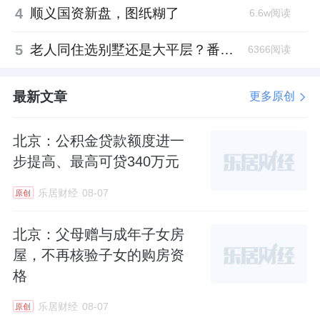
4
顺义国资新盘，图纸糊了
6.6w阅读
5
老人同住选别墅还是大平层？番禺这份豪宅榜单给出了答案
6366阅读
最新文章
更多原创
北京：公积金贷款额度进一
步提高、最高可贷340万元
乐居财经
08-07
原创
北京：父母赠与成年子女房
屋，不再核验子女的购房资
格
乐居财经
08-07
原创