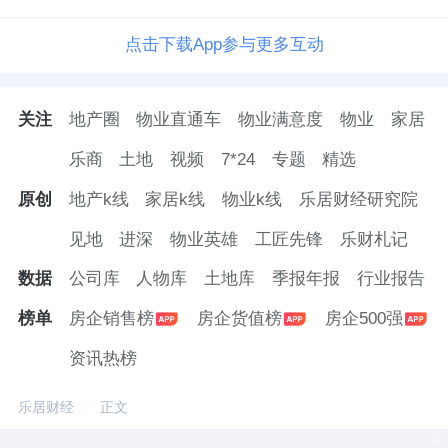
点击下载App参与更多互动
关注
地产圈
物业直通车
物业满意度
物业
家居
乐商
土地
视频
7*24
专题
精选
原创
地产k线
家居k线
物业k线
乐居财经研究院
见地
进深
物业英雄
工匠先锋
乐财札记
数据
公司库
人物库
土地库
季报年报
行业报告
榜单
房企销售榜
房企货值榜
房企500强
资讯热榜
乐居财经
正文