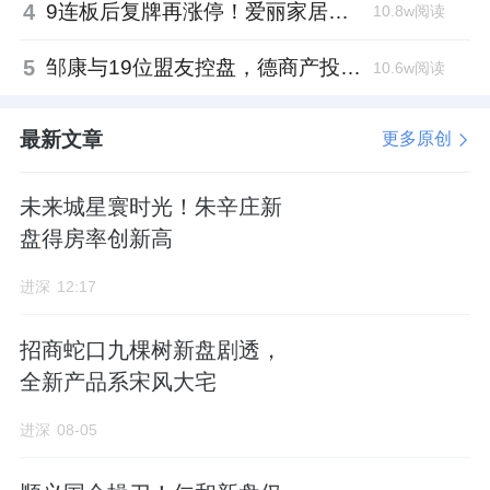
4
9连板后复牌再涨停！爱丽家居市盈率318倍，跨界收购案尚未落地
10.8w阅读
5
邹康与19位盟友控盘，德商产投服务散户绝迹
10.6w阅读
最新文章
更多原创
未来城星寰时光！朱辛庄新
盘得房率创新高
进深
12:17
招商蛇口九棵树新盘剧透，
全新产品系宋风大宅
进深
08-05