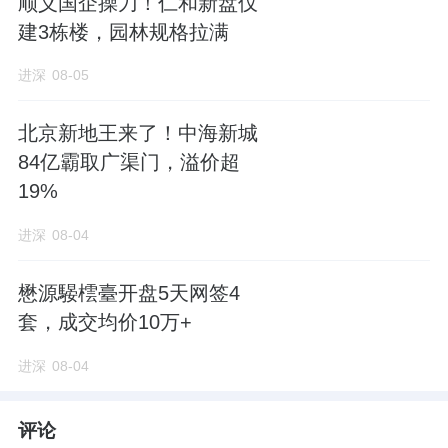
顺义国企操刀！仁和新盘仅
建3栋楼，园林规格拉满
进深
08-05
北京新地王来了！中海新城
84亿霸取广渠门，溢价超
19%
进深
08-04
懋源騴橒臺开盘5天网签4
套，成交均价10万+
进深
08-04
评论