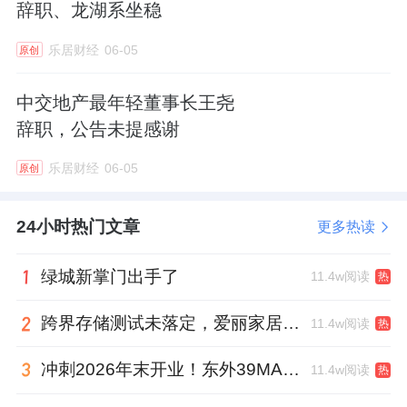
辞职、龙湖系坐稳
乐居财经
06-05
原创
中交地产最年轻董事长王尧
辞职，公告未提感谢
乐居财经
06-05
原创
24小时热门文章
更多热读
绿城新掌门出手了
11.4w阅读
热
跨界存储测试未落定，爱丽家居复牌前自揭多重风险
11.4w阅读
热
冲刺2026年末开业！东外39MALL全球招商启幕，重构东直门商圈格局
11.4w阅读
热