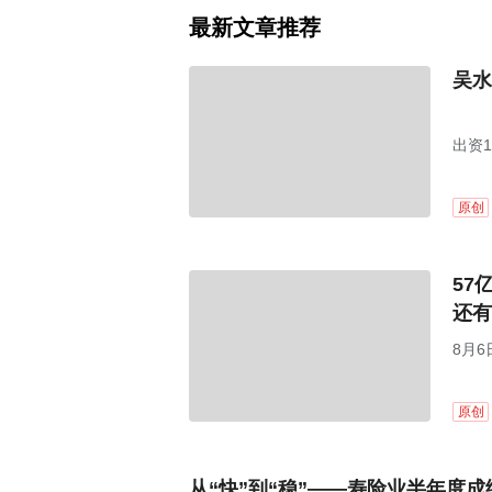
最新文章推荐
吴水
出资
原创
57
还有
8月6
原创
从“快”到“稳”——寿险业半年度