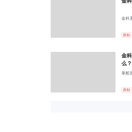
金科
金科
整、
原创
金科
么？
掌舵
原创