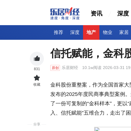
资讯
深度
推荐
深度
地产
物业
家居
信托赋能，金科
乐居财经
10.1w阅读
2026-03-31 19
原创
831
金科股份重整案，作为全国首家大
收藏
发布的2025年度民商事典型案例
了一份可复制的“金科样本”，更以
入、信托赋能”五维合力，走出了
分享