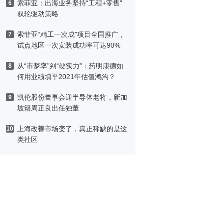
索菲亚：出海业务坚持“工程+零售”
6
双轮驱动策略
索菲亚“精工一次成”项目全国推广，
7
试点地区一次安装成功率可达90%
从“市梦率”到“硬实力”：药明康德如
8
何用业绩填平2021年估值鸿沟？
凯伦股份董事会迎半导体老将，新加
9
坡籍周正良出任独董
上海改善市场变了，真正稀缺的是这
10
类社区