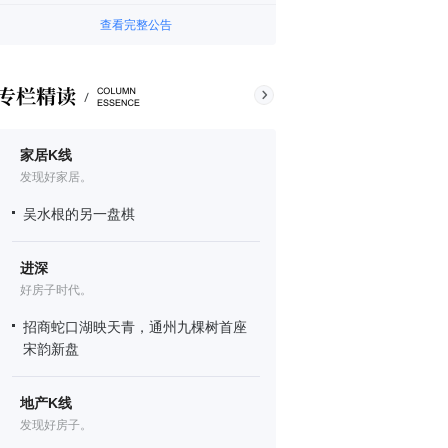
查看完整公告
家居K线
发现好家居。
吴水根的另一盘棋
进深
好房子时代。
招商蛇口湖映天青，通州九棵树首座
宋韵新盘
地产K线
发现好房子。