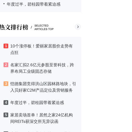
年度过半，碧桂园带着紧迫感
10个涨停板！爱丽家居股价走势有
1
点狂
名家汇拟2.6亿元参股至誉科技，跨
2
界布局工业级固态存储
恺德集团竞得洪山区园林路地块，引
3
入贝好家C2M产品定位及营销服务
年度过半，碧桂园带着紧迫感
4
家居卖场首单！居然之家24亿机构
5
间REITs获深交所无异议函