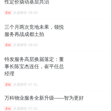
性定价撬动基层共治
呈现营收、利润、成本等等核心数据，以数据
乐居财经
08-03
原创
赋能来经营决策。
三个月两次竞地未果，领悦
二是精细化管理提效。
我们聚焦在预算成本，
服务再战成都土拍
核算到资金的全链条管控拉通，以业态经营化
管理夯实经营基础，实现业财深度融合，针对
乐居财经
08-02
原创
公司服务166个城市，在管2500个项目的规模
特发服务高层换届落定：董
现状，来打造我们积余远程巡检、集约化运
事长陈宝杰连任，崔平任总
营、远程调度一体智慧运营中心，通过人才共
经理
享数据，实现规模化管理赋能。在加速AI创新
乐居财经
07-31
应用方面，前面我也向各位嘉宾介绍了招商积
原创
余在人机协同、A创新应用相关落地成果，
万科物业服务全新升级——智为更好
在这里再着重分享一下下阶段公司在AI及人机
乐居财经
07-31
原创