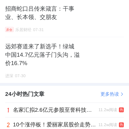
用，分享公司在“十五五”期间数字化转型的具
招商蛇口吕传来箴言：干事
业、长本领、交朋友
体规划与侧重点；同时请介绍物业行业推进机
器人应用能否较大程度降低企业经营成本、是
乐居财经
07-31
原创
否会影响客户体验与满意度，以及公司未来机
器人应用项目的推广覆盖计划及主要工作难
远郊赛道来了新选手！绿城
中国14.7亿元落子门头沟，溢
点。
价16.7%
陈智恒：
当前行业确实面临着提升服务效率、
进深
07-30
优化业务体验、提质增效等等多重压力，也是
需要。因此大家都高度关注科技赋能，希望通
24小时热门文章
更多热读
过数智化、智能化手段提升管理模式、升级服
务品质，助力企业高质量可持续发展。
名家汇拟2.6亿元参股至誉科技，跨界布局工业级固态存储
11.2w阅读
热
下面我介绍一下积余在各方面的动作，
首先在
10个涨停板！爱丽家居股价走势有点狂
11.2w阅读
热