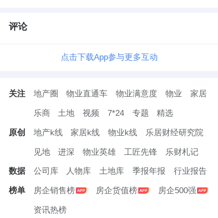
协同方面推进计划，一个是落地新服务，推进
AI专项成果，在物业客服、安防、巡检、运
评论
维、决策等重点业务场景构建AI智能体，来全
面辅助员工作业，客户服务和管理决策，以人
点击下载App参与更多互动
工智能构建服务的新范畴。
关注
地产圈
物业直通车
物业满意度
物业
家居
二是挖掘新场景，在现有巡检机器人人机协同
举措基础上，探索机房设施设备巡检，四足机
乐商
土地
视频
7*24
专题
精选
器人等新的科技创新举措，来赋能设施设备智
原创
地产k线
家居k线
物业k线
乐居财经研究院
能巡检、复杂地形智能服务，同步推动业务的
见地
进深
物业英雄
工匠先锋
乐财札记
标准和前置新房设计标准形成，来加快规模化
数据
公司库
人物库
土地库
季报年报
行业报告
应用。
榜单
房企销售榜
房企货值榜
房企500强
三是打造AI创新应用模式，重点聚焦在机器人
资讯热榜