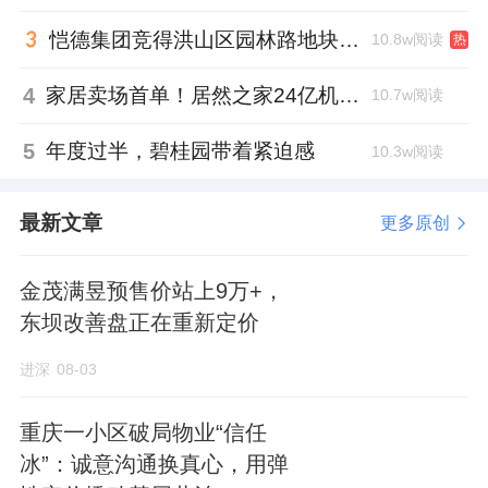
关于战略规划方面，公司“十五五”战略明确了
恺德集团竞得洪山区园林路地块，引入贝好家C2M产品定位及营销服务
10.8w阅读
热
以科技为基的数智化战略转型方向，以打造科
技领先型企业为目标，制定了我们“十五五”规
4
家居卖场首单！居然之家24亿机构间REITs获深交所无异议函
10.7w阅读
划，公司数智化转型策略聚焦两个方面进行，
5
年度过半，碧桂园带着紧迫感
10.3w阅读
一方面是赋能主业精细化运营，另一方面加速
AI创新应用。
下面再跟大家汇报一下，赋能主
最新文章
更多原创
业精细化运营方面，
一个是项目管理穿透
，聚
焦客户服务提质和项目经营提效，在现有招商
金茂满昱预售价站上9万+，
一业态一模板项目数智化基础上，我们升级构
东坝改善盘正在重新定价
建项目管理全系统，整合了管理工作和网格化
进深
08-03
内容，实现了客户服务工单处理一站式操作，
进一步实现精益服务，来提升客户服务效率。
重庆一小区破局物业“信任
同时也通过强化项目经营看板建设，构建全周
冰”：诚意沟通换真心，用弹
期的经营指标体系，打通内部数据循环，直观