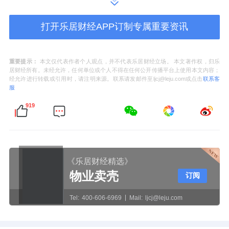
以通过深化内部协同也持续为招商积余业务打
开了增量空间，并为公司市场化发展提供了坚
打开乐居财经APP订制专属重要资讯
实的支撑。
第二，本身招商积余我们自身也有一套成熟的
重要提示：
本文仅代表作者个人观点，并不代表乐居财经立场。 本文著作权，归乐
居财经所有。未经允许，任何单位或个人不得在任何公开传播平台上使用本文内容；
市场化机制，企业文化深厚。
在2019年吸收合
经允许进行转载或引用时，请注明来源。联系请发邮件至ljcj@leju.com或点击
联系客
服
并中航善达，本身中航善达就是市场化高度集
919
中的一家企业，我们通过强强联合方式，在第
三方市场拓展方面屡获成功。
第三，更加注重服务品质，坚持品牌深耕
，招
《乐居财经精选》
商积余和其他传统物业企业不同的是我们有
物业卖壳
订阅
70%以上是非住客户，非住客户这些服务综合
Tel:
400-606-6969
Mail:
ljcj@leju.com
性要求更高，所以我们也是在非住赛道上开辟
了多条更加专业化的赛道，比如刚才介绍的高