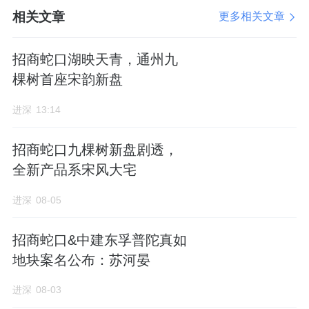
校赛道、金融赛道以及医院、IFM这些专业赛
相关文章
更多相关文章
道，我们也觉得坚持在这些专业化赛道当中做
招商蛇口湖映天青，通州九
实做强，其实也是在进一步巩固专业赛道上护
棵树首座宋韵新盘
城河。
进深
13:14
最后一个是，公司强力的财务体系。
我们所有
管控背后都有财务管控的要求，也是做好深耕
招商蛇口九棵树新盘剧透，
服务同时，也在公司内部加强严格的财务管控
全新产品系宋风大宅
体系。
进深
08-05
以上四条我们认为是在“十四五”期间公司持续
招商蛇口&中建东孚普陀真如
发展成为相对比较突出的竞争优势。
地块案名公布：苏河晏
提问：
当前数字化转型已成为物业行业未来发
进深
08-03
展趋势，投资者特别关注数智化、机器人的应