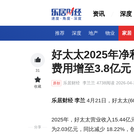
资讯
深度
推荐
深度
地产
物业
家居
好太太2025年
费用增至3.8亿元
31
乐居财经
李兰兰
4738阅读
2026-04-
原创
收藏
乐居财经 李兰
4月21日，好太太(60
2025年，好太太营业收入15.4
分享
为2.03亿元，同比减少 18.22