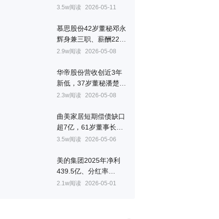
434万元是董事长6倍
3.5w阅读
2026-05-11
慕思股份42岁董秘邓永
辉身兼三职、薪酬220
万居高管之首
2.9w阅读
2026-05-08
华帝股份营收创近3年
新低，37岁董秘潘楚欣
薪酬百万、曾任职中投
2.3w阅读
2026-05-08
证券
曲美家居短期偿债缺口
超7亿，61岁董事长赵
瑞海薪酬降至78万元
3.5w阅读
2026-05-06
美的集团2025年净利
439.5亿、分红率
74%，副总裁赵磊薪酬
2.1w阅读
2026-05-01
1365万再超董事长方洪
波