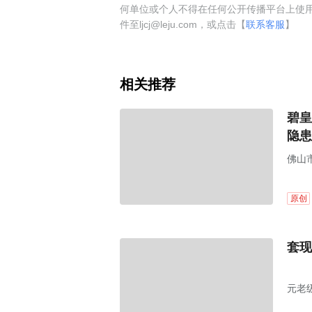
何单位或个人不得在任何公开传播平台上使
件至ljcj@leju.com，或点击【
联系客服
】
相关推荐
碧皇
隐患
佛山
划。
原创
套现
元老