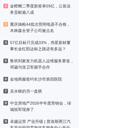
金螳螂二季度新签单59亿，公装业
2
务贡献逾八成
重庆抽检44批次照明电器不合格，
3
木林森全资子公司被点名
57亿目标只完成33%，伟星新材董
4
事长金红阳达标之路还有多远？
鲁班到家发力机器人运维服务赛道，
5
邓崴与张卫军握手合作
金地商服签约长沙市第四医院
6
吴水根的另一盘棋
7
中交房地产2026半年度营销会，绿
8
城祝军现身了
卓越运营 产业升级 | 普洛斯两江汽
9
车产业园迎零跑汽车服务中心开业