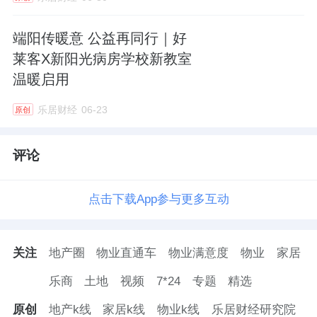
端阳传暖意 公益再同行｜好
莱客X新阳光病房学校新教室
温暖启用
乐居财经
06-23
原创
评论
点击下载App参与更多互动
关注
地产圈
物业直通车
物业满意度
物业
家居
乐商
土地
视频
7*24
专题
精选
原创
地产k线
家居k线
物业k线
乐居财经研究院