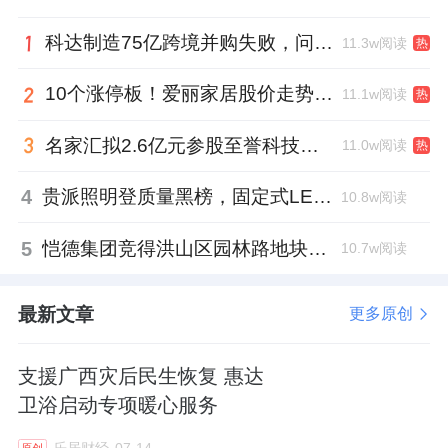
科达制造75亿跨境并购失败，问题出在哪一关？
11.3w阅读
热
10个涨停板！爱丽家居股价走势有点狂
11.1w阅读
热
名家汇拟2.6亿元参股至誉科技，跨界布局工业级固态存储
11.0w阅读
热
4
贵派照明登质量黑榜，固定式LED灯具抽检不合格
10.8w阅读
5
恺德集团竞得洪山区园林路地块，引入贝好家C2M产品定位及营销服务
10.7w阅读
最新文章
更多原创
支援广西灾后民生恢复 惠达
卫浴启动专项暖心服务