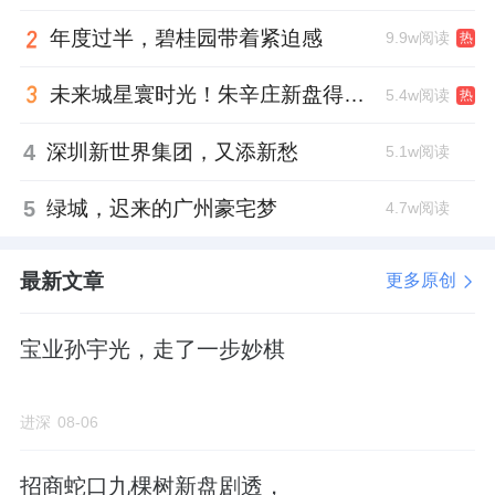
年度过半，碧桂园带着紧迫感
9.9w阅读
热
未来城星寰时光！朱辛庄新盘得房率创新高
5.4w阅读
热
4
深圳新世界集团，又添新愁
5.1w阅读
5
绿城，迟来的广州豪宅梦
4.7w阅读
最新文章
更多原创
宝业孙宇光，走了一步妙棋
进深
08-06
招商蛇口九棵树新盘剧透，