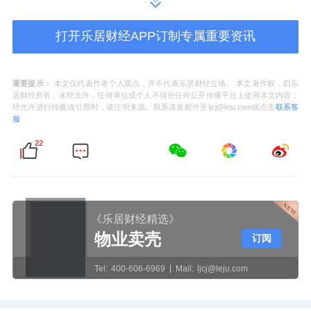
牌、地段、户型等硬件条件趋同的前提下，情
绪体验已成为促成置业决策的关键催化剂。
打开乐居财经APP订制专属重要资讯
基于"洞察创新 测试共创"的研究模式，绿城管
重要提示：
本文仅代表作者个人观点，并不代表乐居财经立场。 本文著作权，归乐
理提出地产行业四大情绪力打造方向：新价值
居财经所有。未经允许，任何单位或个人不得在任何公开传播平台上使用本文内容；
经允许进行转载或引用时，请注明来源。联系请发邮件至ljcj@leju.com或点击
联系客
共鸣、新自然主义、心安之境、轻感连接。通
服
过同业对标和客户端概念测试，白皮书进一步
22
提炼出16大情绪价值的产品具象化概念，并系
统梳理了情绪价值的应用策略，为代建模式下
的产品差异化提供可复用的方法论。
《乐居财经精选》
物业卖壳
综合来看，绿城管理的白皮书探索核心指向丰
订阅
富社区生活、柔化空间边界、拓展价值维度，
Tel:
400-606-6969
Mail:
ljcj@leju.com
打造城市人的精神与情绪归属地等维度。这将
有助于打破当前房地产代建行业产品同质化困