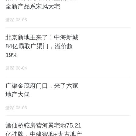
全新产品系宋风大宅
进深
08-05
北京新地王来了！中海新城
84亿霸取广渠门，溢价超
19%
进深
08-04
广渠金茂府门口，来了六家
地产大佬
进深
08-03
酒仙桥驼房营河景宅地75.21
亿挂牌，中建智地+太古地产