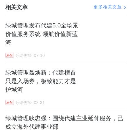
相关文章
更多相关文章
局，构建"最懂客户"的差异化产品优势，为C端
业主提供"理想确幸生活"体验，同时助力B端委
绿城管理发布代建5.0全场景
托方实现经营目标。
价值服务系统 领航价值新蓝
海
业内人士表示，在增量开发与存量运营并行的
行业新阶段，以情绪价值为核心的软实力，已
乐居财经
07-10
原创
成为房企产品力竞争的关键。绿城管理五年客
绿城管理聂焕新：代建榜首
研深耕与持续创新，既坚守人文人居初心，更
只是入场券，极致能力才是
为房地产行业高质量发展提供了可借鉴、可推
护城河
广的实践路径。
乐居财经
03-31
原创
绿城管理耿忠强：围绕代建主业延伸服务，已
成立海外代建事业部