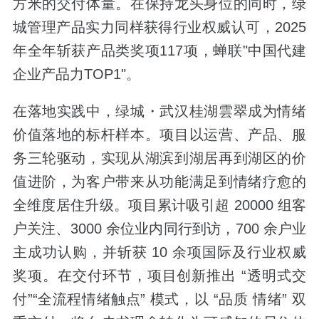
方米的交付体量。在保持龙头身位的同时，绿
城管理产品实力同样获得行业权威认可，2025
年全年斩获产品类奖项117项，蝉联"中国代建
企业产品力TOP1"。
在落地实践中，绿城・武汉桂湖雲翠成为情绪
价值落地的标杆样本。项目以运营、产品、服
务三轮驱动，实现从湖滨到湖居再到湖区的价
值进阶，为客户带来从功能满足到情绪疗愈的
全维度居住升级。项目累计吸引超 20000 组客
户关注、3000 余位业内同行到访，700 余户业
主成功认购，并斩获 10 余项国际及行业权威
奖项。在交付环节，项目创新推出 “透明式交
付”“全流程情绪触点” 模式，以 “品质 情绪” 双