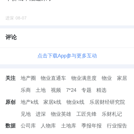
进深
08-07
评论
点击下载App参与更多互动
关注
地产圈
物业直通车
物业满意度
物业
家居
乐商
土地
视频
7*24
专题
精选
原创
地产k线
家居k线
物业k线
乐居财经研究院
见地
进深
物业英雄
工匠先锋
乐财札记
数据
公司库
人物库
土地库
季报年报
行业报告