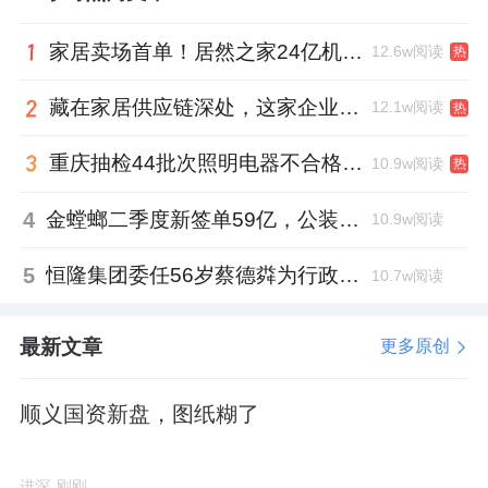
家居卖场首单！居然之家24亿机构间REITs获深交所无异议函
12.6w阅读
热
藏在家居供应链深处，这家企业正在悄悄转型
12.1w阅读
热
重庆抽检44批次照明电器不合格，木林森全资子公司被点名
10.9w阅读
热
4
金螳螂二季度新签单59亿，公装业务贡献逾八成
10.9w阅读
5
恒隆集团委任56岁蔡德粦为行政总裁、年薪2052万港元，曾任星巴克中国CEO
10.7w阅读
最新文章
更多原创
顺义国资新盘，图纸糊了
进深
刚刚