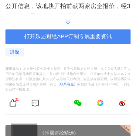
公开信息，该地块开拍前获两家房企报价，经3
轮竞价，最终由
海开控股
和
北京建工
以84.56亿
元竞得，综合楼面价约3.75万元/㎡，溢价率
0.4%。其中住宅部分成交价约64.77亿元，折
打开乐居财经APP订制专属重要资讯
合楼面价约6.96万元/㎡。
进深
宗地位于海淀区上地街道，邻近地铁13号线
和
重要提示：
本文仅代表作者个人观点，并不代表乐居财经立场。本文旨在为满足广大
昌
平线换乘站清河站。周边有BHGMall上地
用户的信息需求而采集提供，并非商业性或盈利性用途。任何单位或个人认为本文来
源标注有误，或涉嫌侵犯其知识产权等相关权利的，请提供身份证明、权属证明及详
店、北京清河万象汇、中发百旺商城、北京市
细侵权情况证明等相关资料，点击【
联系客服
】或发邮件至【ljcj@leju.com】，我们
将及时审核处理。
上地医院、北京积水潭医院（新龙泽院区）、
31
上地公园、树村郊野公园、厢黄旗公园等，生
活配套成熟。
根据出让条件，项目须配建托老所、老年活动
《乐居财经精选》