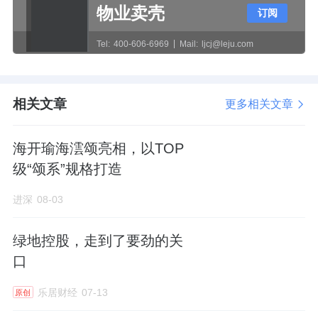
设施、社区助残服务中心、室内体育文化设
物业卖壳
订阅
施、社区管理用房等公共服务设施。
Tel:
400-606-6969
Mail:
ljcj@leju.com
关于业态规划比例，建议23地块办公业态地上
建筑规模面积比例不低于70%。按照这个比
相关文章
更多相关文章
例，至少有9万㎡的办公楼面积。产业定位符合
中关村
产业要求，聚焦以人工智能为核心的智
海开瑜海澐颂亮相，以TOP
能健康、智能终端等产业应用方向，致力于打
级“颂系”规格打造
造国际领先的人工智能应用产业集群。
进深
08-03
来源：进深
作者：李兰兰
绿地控股，走到了要劲的关
口
乐居财经
07-13
原创