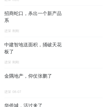
招商蛇口，杀出一个新产品
系
进深
刚刚
中建智地送面积，捅破天花
板了
进深
刚刚
金隅地产，仰仗张鹏了
进深
08-07
华侨城，活过来了