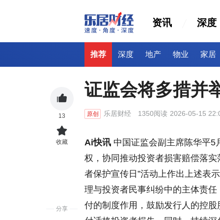
资讯
深度
推荐
深度
地产
物业
家居
证监会将多措并
乐居财经
1350阅读
2026-05-15 22:
原创
13
Ai快讯
中国证监会副主席陈华平5
收藏
权，协同推动投资者损害赔偿落实落地
者保护宣传日”活动上作出上述表
理与投资者民事纠纷中的主体责任
付的制度作用，鼓励发行人的控股
分享