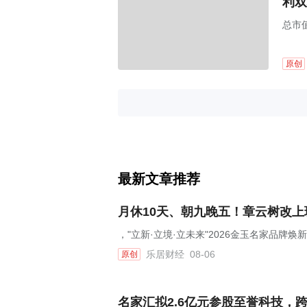
利双
总市值
原创
最新文章推荐
月休10天、朝九晚五！章云树改
，"立新·立境·立未来"2026金玉名家品牌
乐居财经
08-06
原创
名家汇拟2.6亿元参股至誉科技，