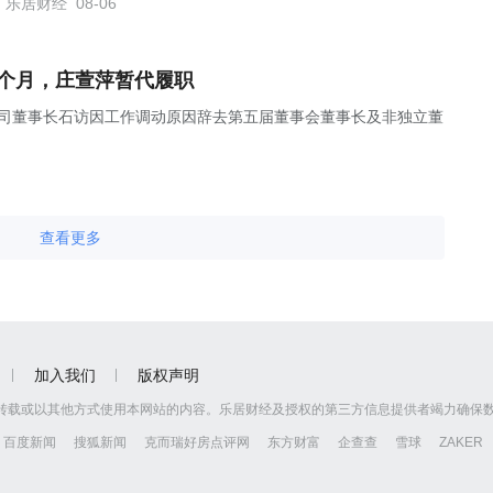
乐居财经
08-06
4个月，庄萱萍暂代履职
布公告，公司董事长石访因工作调动原因辞去第五届董事会董事长及非独立董
查看更多
加入我们
版权声明
转载或以其他方式使用本网站的内容。乐居财经及授权的第三方信息提供者竭力确保
百度新闻
搜狐新闻
克而瑞好房点评网
东方财富
企查查
雪球
ZAKER