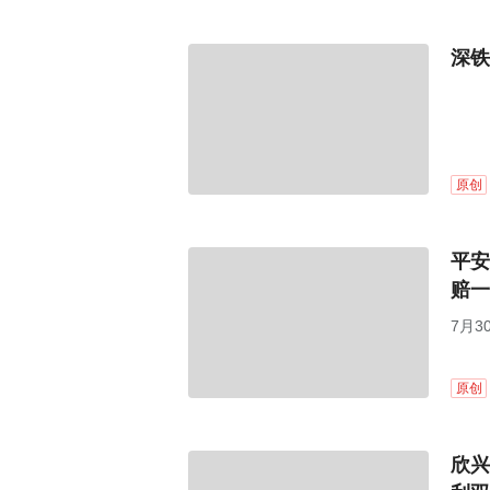
深铁
原创
平安
赔一
7月
原创
欣兴