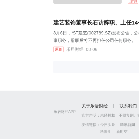
原创
建艺装饰董事长石访辞职、上任1
8月6日，*ST建艺(002789.SZ)发
事职务，辞职后将不再担任公司任何职务。
乐居财经
08-06
原创
关于乐居财经
联系我们
乐居财经APP
官方声明：
未经授权，不得复制、
友情链接：
今日头条
腾讯新闻
格隆汇
新时空