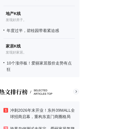
地产K线
发现好房子。
年度过半，碧桂园带着紧迫感
家居K线
发现好家居。
10个涨停板！爱丽家居股价走势有点
狂
冲刺2026年末开业！东外39MALL全
1
球招商启幕，重构东直门商圈格局
跨界存储测试未落定，爱丽家居复牌
2