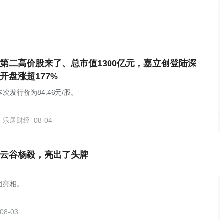
第二高价股来了、总市值1300亿元，嘉立创登陆深
开盘涨超177%
次发行价为84.46元/股。
乐居财经
08-04
云谷杨毅，亮出了头牌
团亮相。
08-03