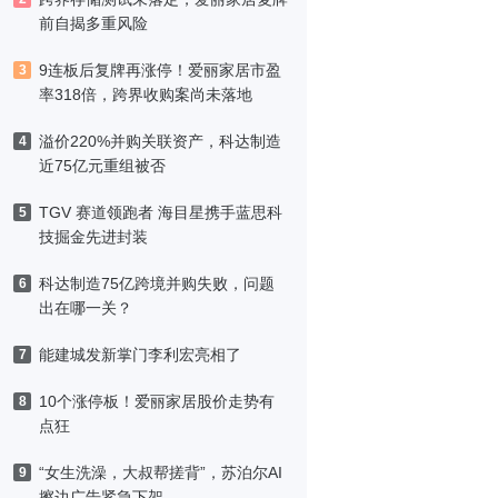
前自揭多重风险
9连板后复牌再涨停！爱丽家居市盈
3
率318倍，跨界收购案尚未落地
溢价220%并购关联资产，科达制造
4
近75亿元重组被否
TGV 赛道领跑者 海目星携手蓝思科
5
技掘金先进封装
科达制造75亿跨境并购失败，问题
6
出在哪一关？
能建城发新掌门李利宏亮相了
7
10个涨停板！爱丽家居股价走势有
8
点狂
“女生洗澡，大叔帮搓背”，苏泊尔AI
9
擦边广告紧急下架