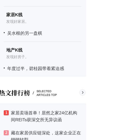
家居K线
发现好家居。
吴水根的另一盘棋
地产K线
发现好房子。
年度过半，碧桂园带着紧迫感
家居卖场首单！居然之家24亿机构
1
间REITs获深交所无异议函
藏在家居供应链深处，这家企业正在
2
悄悄转型