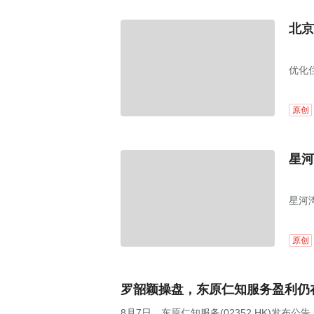
北京
优化
原创
星河
星河
原创
罗韶颖操盘，东原仁知服务盈利仍
8月7日，东原仁知服务(02352.HK)发布