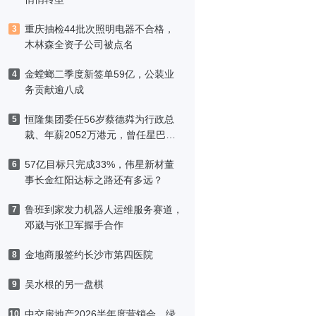
重庆抽检44批次照明电器不合格，
3
木林森全资子公司被点名
金螳螂二季度新签单59亿，公装业
4
务贡献逾八成
恒隆集团委任56岁蔡德粦为行政总
5
裁、年薪2052万港元，曾任星巴克
中国CEO
57亿目标只完成33%，伟星新材董
6
事长金红阳达标之路还有多远？
鲁班到家发力机器人运维服务赛道，
7
邓崴与张卫军握手合作
金地商服签约长沙市第四医院
8
吴水根的另一盘棋
9
中交房地产2026半年度营销会，绿
10