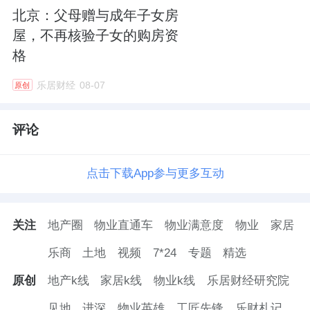
北京：父母赠与成年子女房
屋，不再核验子女的购房资
格
乐居财经
08-07
原创
评论
点击下载App参与更多互动
关注
地产圈
物业直通车
物业满意度
物业
家居
乐商
土地
视频
7*24
专题
精选
原创
地产k线
家居k线
物业k线
乐居财经研究院
见地
进深
物业英雄
工匠先锋
乐财札记