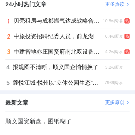
24小时热门文章
更多热读
贝壳租房与成都燃气达成战略合作 打通安全巡检“最后一米”
10.8w阅读
热
中旅投资招聘纪委人员，前龙湖副总裁胡若翔掌舵
6.4w阅读
热
中建智地亦庄国贤府南北双设备平台，得房率创区域新高
4.2w阅读
热
4
报规图不清晰，顺义国企悄悄换了
3.2w阅读
5
麓悦江城·悦州以“立体公园生态”重塑居住绿意，克而瑞好房点评网“园林绿化”维度表现亮眼
7969阅读
最新文章
更多原创
顺义国资新盘，图纸糊了