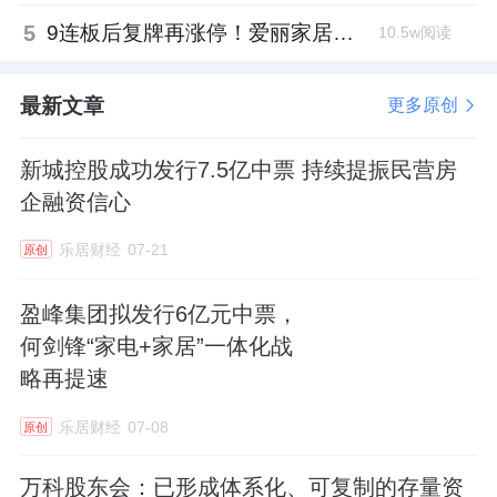
5
9连板后复牌再涨停！爱丽家居市盈率318倍，跨界收购案尚未落地
10.5w阅读
最新文章
更多原创
新城控股成功发行7.5亿中票 持续提振民营房
企融资信心
乐居财经
07-21
原创
盈峰集团拟发行6亿元中票，
何剑锋“家电+家居”一体化战
略再提速
乐居财经
07-08
原创
万科股东会：已形成体系化、可复制的存量资