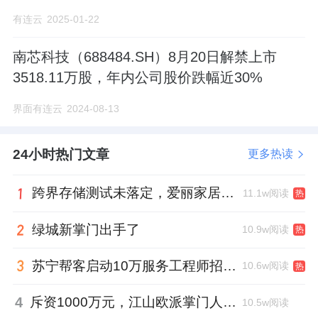
有连云
2025-01-22
南芯科技（688484.SH）8月20日解禁上市
3518.11万股，年内公司股价跌幅近30%
界面有连云
2024-08-13
24小时热门文章
更多热读
跨界存储测试未落定，爱丽家居复牌前自揭多重风险
11.1w阅读
热
绿城新掌门出手了
10.9w阅读
热
苏宁帮客启动10万服务工程师招募，服务团队将翻番
10.6w阅读
热
4
斥资1000万元，江山欧派掌门人吴水根加码创投基金
10.5w阅读