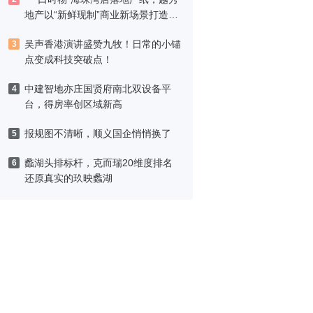
地产以“新鲜现制”商业新场景打造社
区高品质生活
吴声香港演讲盛赞九牧！日常的小锚
3
点变成科技突破点！
中建智地亦庄国贤府南北双设备平
4
台，得房率创区域新高
报规图不清晰，顺义国企悄悄换了
5
蠡湖头排标杆，克而瑞20维度排名
6
还原真实的玖映蠡湖