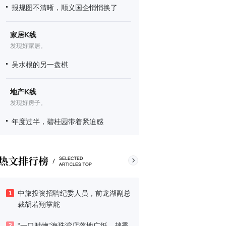
报规图不清晰，顺义国企悄悄换了
家居K线
发现好家居。
吴水根的另一盘棋
地产K线
发现好房子。
年度过半，碧桂园带着紧迫感
中旅投资招聘纪委人员，前龙湖副总
1
裁胡若翔掌舵
“一口时物”海珠湾店落地广纸，越秀
2