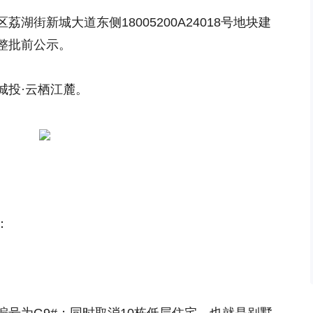
湖街新城大道东侧18005200A24018号地块建
整批前公示。
城投·云栖江麓。
：