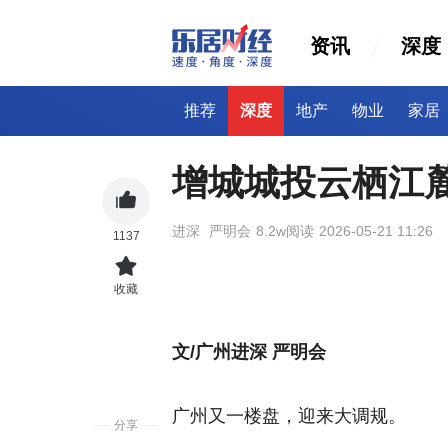
资讯
深度
推荐
深度
地产
物业
家居
增城城投云栖江麓
进深
严明会
8.2w阅读
2026-05-21 11:26
1137
收藏
文/广州进深 严明会
广州又一楼盘，迎来大调规。
分享