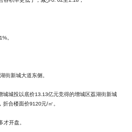
积率更低了，减少0. 02至1.18；
1%。
荔湖街新城大道东侧。
由增城城投以底价13.13亿元竞得的增城区荔湖街新城
块，折合楼面价9120元/㎡。
多才开盘。