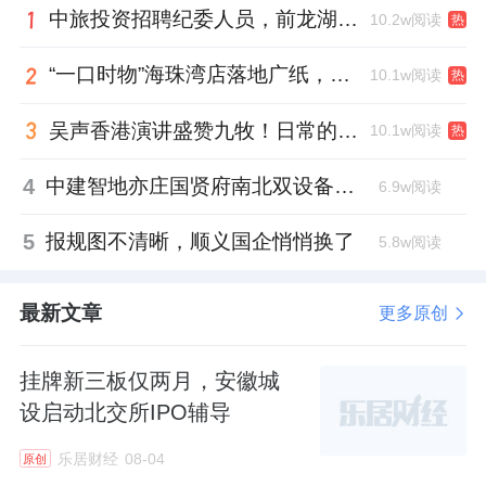
中旅投资招聘纪委人员，前龙湖副总裁胡若翔掌舵
10.2w阅读
热
“一口时物”海珠湾店落地广纸，越秀地产以“新鲜现制”商业新场景打造社区高品质生活
10.1w阅读
热
吴声香港演讲盛赞九牧！日常的小锚点变成科技突破点！
10.1w阅读
热
4
中建智地亦庄国贤府南北双设备平台，得房率创区域新高
6.9w阅读
5
报规图不清晰，顺义国企悄悄换了
5.8w阅读
最新文章
更多原创
挂牌新三板仅两月，安徽城
设启动北交所IPO辅导
乐居财经
08-04
原创