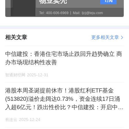
物业卖壳
订阅
Tel:
400-606-6969
Mail:
ljcj@leju.com
相关文章
更多相关文章
中信建投：香港住宅市场止跌回升趋势确立 商
办市场现结构性改善
智通财经网
2025-12-31
港股本周圣诞提前休市！港股红利ETF基金
(513820)溢价走阔达0.73%，资金连续17日涌
入超6亿元！跌出性价比？中信建投：开启中期
配置窗口
有连云
2025-12-24