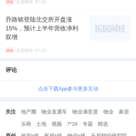
乐居财经
07-24
原创
乔路铭登陆北交所开盘涨
15%，预计上半年营收净利
双增
乐居财经
07-22
原创
评论
点击下载App参与更多互动
关注
地产圈
物业直通车
物业满意度
物业
家居
乐商
土地
视频
7*24
专题
精选
原创
地产k线
家居k线
物业k线
乐居财经研究院