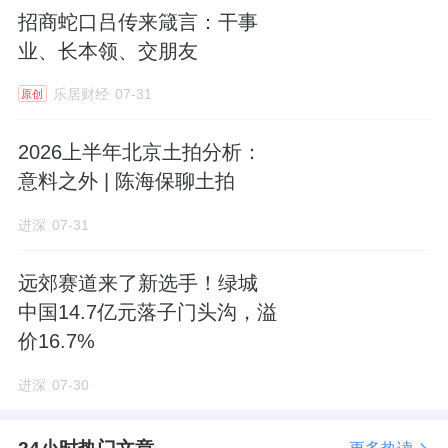
配套层面，项目自带约5500㎡会所，规划有50
招商蛇口吕传来箴言：干事
业、长本领、交朋友
米标准泳池、网球场、壁球馆、儿童剧场等设
施，3万平方米商业，1.3万平方米的社区配套
乐居财经
07-31
原创
包括350㎡社区卫生站、2740㎡社区养老设
施、2000㎡菜场以及社区文化等。
2026上半年北京土拍分析：
意料之外 | 陈海保聊土拍
进深
07-31
在这个项目中，中海、
招商蛇口
、徐汇城投、
中旅投资
分别占股50.5%、35%、10%、
远郊赛道来了新选手！绿城
4.5%。
中国14.7亿元落子门头沟，溢
价16.7%
中海是主导者，项目公司“上海新东安企业发展
进深
07-30
有限公司”的主要人员也由中海上海公司的管理
层坐镇。