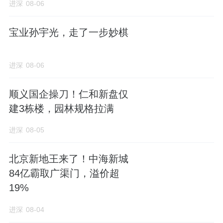
进深
08-06
宝业孙宇光，走了一步妙棋
进深
08-06
顺义国企操刀！仁和新盘仅
建3栋楼，园林规格拉满
进深
08-05
北京新地王来了！中海新城
84亿霸取广渠门，溢价超
19%
进深
08-04