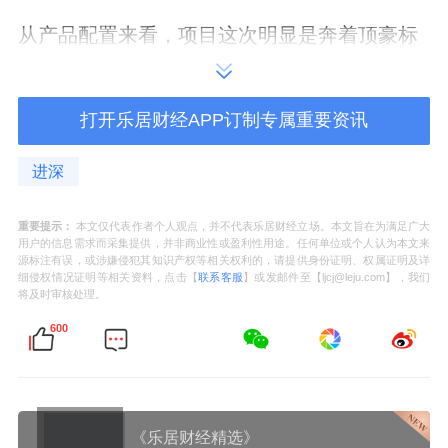
从产品配置来看，项目这次明显是奔着顶豪标
杆去的。
户型方面，项目将推出建面约169㎡三房，以
打开乐居财经APP订制专属重要资讯
及209㎡、229㎡、289㎡四房，同时还规划了
进深
350㎡、400㎡超高层大户型产品。
重要提示：
本文仅代表作者个人观点，并不代表乐居财经立场。本文旨在为满足广大
相比此前入市的西区（192-238-275-365
用户的信息需求而采集提供，并非商业性或盈利性用途。任何单位或个人认为本文来
源标注有误，或涉嫌侵犯其知识产权等相关权利的，请提供身份证明、权属证明及详
㎡），东区体量更大、货值更高、产品线更丰
细侵权情况证明等相关资料，点击【
联系客服
】或发邮件至【ljcj@leju.com】，我们
将及时审核处理。
富。
600
增加了较小面积段（169㎡户型），买入门槛
更低了；同时新增了289㎡四房户型，填补了
此前275㎡和365㎡的中间段空白。
《乐居财经精选》