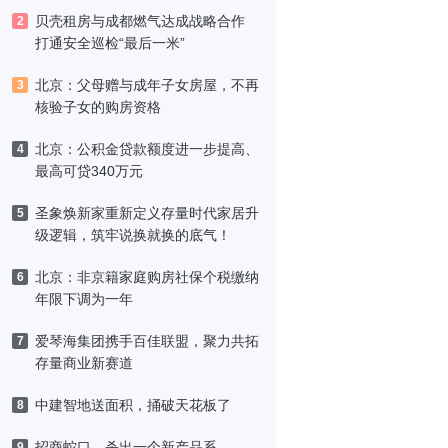
津，黑标旗舰店盛大启幕
贝壳租房与成都燃气达成战略合作
2
打通安全巡检“最后一米”
北京：父母赠与成年子女房屋，不再
3
核验子女的购房资格
北京：公积金贷款额度进一步提高、
4
最高可贷340万元
圣象焕新家重新定义存量时代家居升
5
级逻辑，筑牢说换就换的底气！
北京：非京籍家庭购房社保个税缴纳
6
年限下调为一年
爱琴海集团携手百佳联盟，聚力共拓
7
存量商业新赛道
中建智地送面积，捅破天花板了
8
招商蛇口，杀出一个新产品系
9