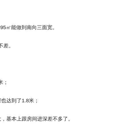
，其中95㎡能做到南向三面宽。
不差。
米；
也达到了1.8米；
大，基本上跟房间进深差不多了。