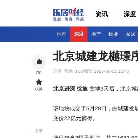
资讯
深度
推荐
深度
地产
物业
家居
北京城建龙樾璟
进深
徐迪
8.8w阅读
2026-06-02 12:45
751
北京进深 徐迪
拿地3天后，北京
收藏
该地块成交于5月28日，由城建发展
底价22亿元摘得。
分享