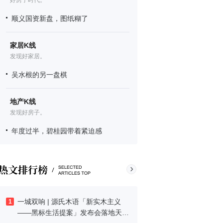
好房子时代。
顺义国资新盘，图纸糊了
家居K线
发现好家居。
吴水根的另一盘棋
地产K线
发现好房子。
年度过半，碧桂园带着紧迫感
一城双响 | 源氏木语「新实木主义
1
——黑标生活提案」发布会落地天