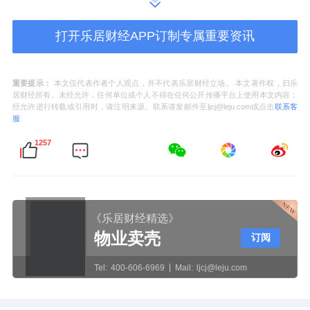
国风演艺、非遗嘉年华、人文艺术策展为核
打开乐居财经APP订制专属重要资讯
心，精准吸附文化爱好者与高端品质客群。
•圈层深耕：从“广谱流量”转向“精准圈层”。海
重要提示：
本文仅代表作者个人观点，并不代表乐居财经立场。 本文著作权，归乐
居财经所有。未经允许，任何单位或个人不得在任何公开传播平台上使用本文内容；
上世界深耕外籍社群与城市精英，长嘉汇聚焦
经允许进行转载或引用时，请注明来源。联系请发邮件至ljcj@leju.com或点击
联系客
服
巴渝人文爱好者，秀水街瞄准文化爱好者与高
1257
端品质客群。通过圈层化运营，实现从“一次性
消费”到“持续性复购”的用户关系升级。
•动态迭代：内容体系非一成不变，而是根据客
《乐居财经精选》
群反馈、市场趋势、季节特征进行动态调整。
物业卖壳
订阅
这种“小步快跑”的迭代机制，确保运营内容始
Tel:
400-606-6969
Mail:
ljcj@leju.com
终与用户需求保持同频。