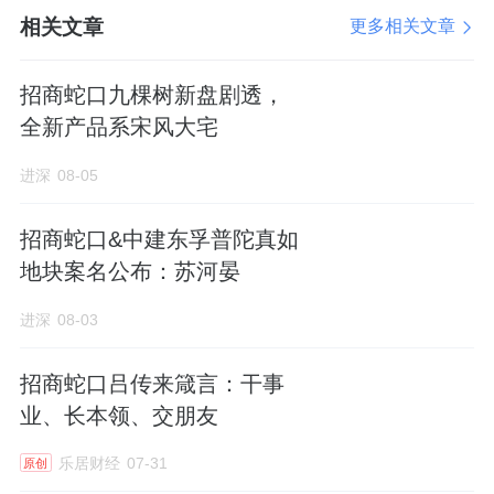
在产品差异化、运营内容化基础上，招商蛇口
相关文章
更多相关文章
进一步完成服务体系的全域升级，整合商业服
务、社群服务、社区服务、城市公共服务四大
招商蛇口九棵树新盘剧透，
体系，构建“空间运维+生活配套+文化赋能+圈
全新产品系宋风大宅
层增值”的服务矩阵。
进深
08-05
在基础运维层面，针对非标商业场景碎片化、
招商蛇口&中建东孚普陀真如
文保属性强、体验要求高的特质，搭建精细化
地块案名公布：苏河晏
运维体系，覆盖古建保护性运维、场景常态养
护、智慧安防、数字孪生监测、空间品质管理
进深
08-03
等全链条。在保护历史肌理与城市风貌的前提
招商蛇口吕传来箴言：干事
下，保障商业空间的体验质感与经营稳定性，
业、长本领、交朋友
实现文化保护与商业运营的平衡共生。
乐居财经
07-31
原创
更具差异化的是，招商蛇口将商业运营服务延