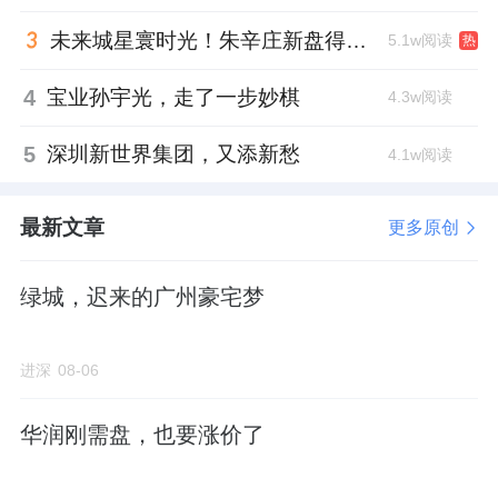
产的价值创造方式。在地产行业从“增量扩张”
未来城星寰时光！朱辛庄新盘得房率创新高
5.1w阅读
热
转向“存量运营”宏观背景下，这种能力重构不
仅是招商蛇口的差异化竞争壁垒，更可能成为
4
宝业孙宇光，走了一步妙棋
4.3w阅读
整个行业的高质量发展样本。
5
深圳新世界集团，又添新愁
4.1w阅读
3
最新文章
更多原创
绿城，迟来的广州豪宅梦
进深
08-06
华润刚需盘，也要涨价了