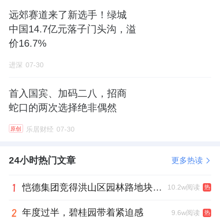
伸至城市公共服务维度。上述标杆项目均深度
远郊赛道来了新选手！绿城
参与城市更新与文化传承，持续开放公共空
中国14.7亿元落子门头沟，溢
间、文化展厅、景观广场，为市民提供免费文
价16.7%
化体验、休闲游憩、公共社交场景。这种“商业
进深
07-30
经营+社群服务+城市赋能”的三维统一，不仅彰
显了央企的社会责任，更通过高频次的市民互
首入国宾、加码二八，招商
动，沉淀品牌认知与用户心智，形成长期竞争
蛇口的两次选择绝非偶然
底盘。
乐居财经
07-30
原创
从深圳海上世界到宁波秀水街，招商蛇口用多
24小时热门文章
更多热读
个标杆项目，验证了非标商业从“流量收割”到
“用户深耕”的转型路径。其底层逻辑并非简单
恺德集团竞得洪山区园林路地块，引入贝好家C2M产品定位及营销服务
10.2w阅读
热
的“反标准化”，而是通过“产品稀缺性+运营内
年度过半，碧桂园带着紧迫感
容化+服务全域化”的系统性能力，重构商业资
9.6w阅读
热