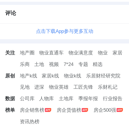
评论
点击下载App参与更多互动
关注
地产圈
物业直通车
物业满意度
物业
家居
乐商
土地
视频
7*24
专题
精选
原创
地产k线
家居k线
物业k线
乐居财经研究院
见地
进深
物业英雄
工匠先锋
乐财札记
数据
公司库
人物库
土地库
季报年报
行业报告
榜单
房企销售榜
房企货值榜
房企500强
资讯热榜