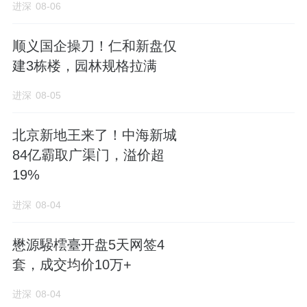
进深
08-06
顺义国企操刀！仁和新盘仅
建3栋楼，园林规格拉满
进深
08-05
北京新地王来了！中海新城
84亿霸取广渠门，溢价超
19%
进深
08-04
懋源騴橒臺开盘5天网签4
套，成交均价10万+
进深
08-04