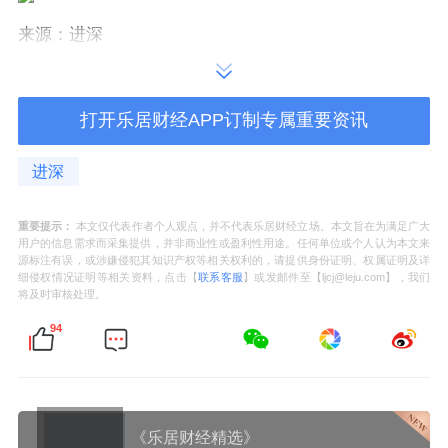
来源：进深
作者：赵盼盼
打开乐居财经APP订制专属重要资讯
进深
重要提示：
本文仅代表作者个人观点，并不代表乐居财经立场。本文旨在为满足广大
用户的信息需求而采集提供，并非商业性或盈利性用途。任何单位或个人认为本文来
源标注有误，或涉嫌侵犯其知识产权等相关权利的，请提供身份证明、权属证明及详
细侵权情况证明等相关资料，点击【
联系客服
】或发邮件至【ljcj@leju.com】，我们
将及时审核处理。
94
《乐居财经精选》