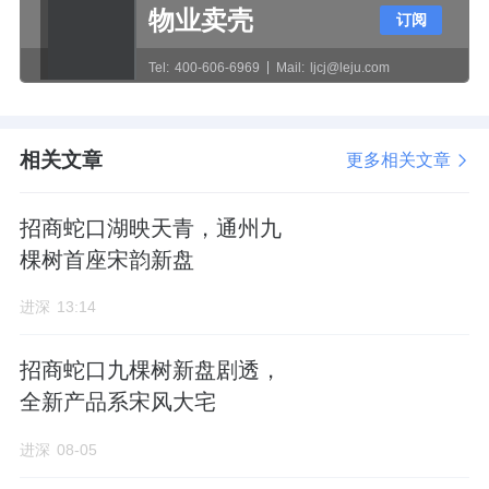
物业卖壳
订阅
Tel:
400-606-6969
Mail:
ljcj@leju.com
相关文章
更多相关文章
招商蛇口湖映天青，通州九
棵树首座宋韵新盘
进深
13:14
招商蛇口九棵树新盘剧透，
全新产品系宋风大宅
进深
08-05