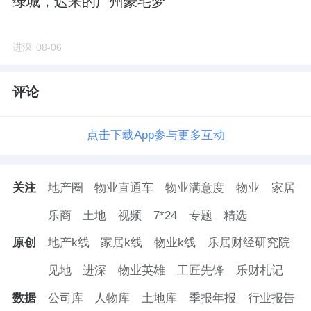
绿城，迟来的广州豪宅梦
进深
08-06
评论
点击下载App参与更多互动
关注
地产圈
物业直通车
物业满意度
物业
家居
乐商
土地
视频
7*24
专题
精选
原创
地产k线
家居k线
物业k线
乐居财经研究院
见地
进深
物业英雄
工匠先锋
乐财札记
数据
公司库
人物库
土地库
季报年报
行业报告