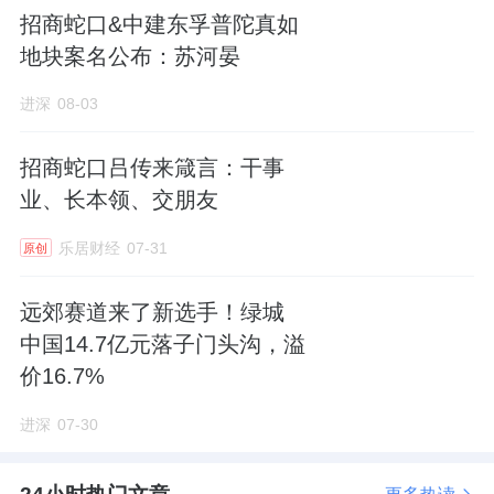
招商蛇口&中建东孚普陀真如
地块案名公布：苏河晏
进深
08-03
招商蛇口吕传来箴言：干事
业、长本领、交朋友
乐居财经
07-31
原创
远郊赛道来了新选手！绿城
中国14.7亿元落子门头沟，溢
价16.7%
进深
07-30