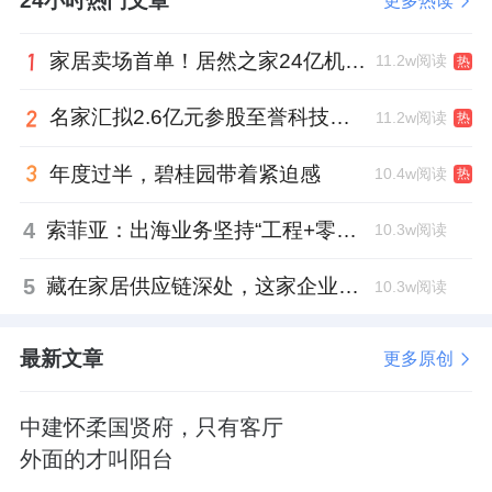
24小时热门文章
更多热读
家居卖场首单！居然之家24亿机构间REITs获深交所无异议函
11.2w阅读
热
名家汇拟2.6亿元参股至誉科技，跨界布局工业级固态存储
11.2w阅读
热
年度过半，碧桂园带着紧迫感
10.4w阅读
热
4
索菲亚：出海业务坚持“工程+零售”双轮驱动策略
10.3w阅读
5
藏在家居供应链深处，这家企业正在悄悄转型
10.3w阅读
最新文章
更多原创
中建怀柔国贤府，只有客厅
外面的才叫阳台