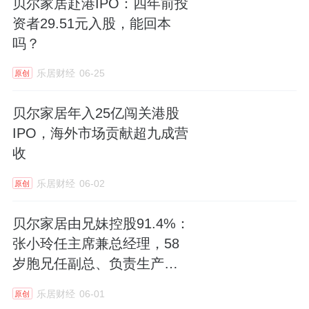
贝尔家居赴港IPO：四年前投
资者29.51元入股，能回本
吗？
乐居财经
06-25
原创
贝尔家居年入25亿闯关港股
IPO，海外市场贡献超九成营
收
乐居财经
06-02
原创
贝尔家居由兄妹控股91.4%：
张小玲任主席兼总经理，58
岁胞兄任副总、负责生产研
发采购
乐居财经
06-01
原创