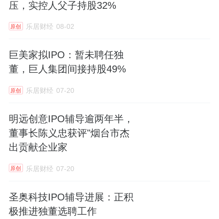
压，实控人父子持股32%
乐居财经
08-02
原创
巨美家拟IPO：暂未聘任独
董，巨人集团间接持股49%
乐居财经
07-20
原创
明远创意IPO辅导逾两年半，
董事长陈义忠获评"烟台市杰
出贡献企业家
乐居财经
07-20
原创
圣奥科技IPO辅导进展：正积
极推进独董选聘工作