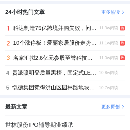
24小时热门文章
更多热读
科达制造75亿跨境并购失败，问题出在哪一关？
11.3w阅读
热
10个涨停板！爱丽家居股价走势有点狂
11.1w阅读
热
名家汇拟2.6亿元参股至誉科技，跨界布局工业级固态存储
11.0w阅读
热
4
贵派照明登质量黑榜，固定式LED灯具抽检不合格
10.8w阅读
5
恺德集团竞得洪山区园林路地块，引入贝好家C2M产品定位及营销服务
10.7w阅读
最新文章
更多原创
世林股份IPO辅导期业绩承