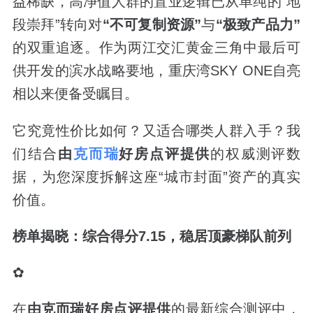
益稀缺，高净值人群的置业逻辑已从单纯的“地
段崇拜”转向对
“不可复制资源”
与
“极致产品力”
的双重追逐。作为两江交汇黄金三角中最后可
供开发的滨水战略要地，重庆湾SKY ONE自亮
相以来便备受瞩目。
它究竟性价比如何？又适合哪类人群入手？我
们结合
由
克而瑞
好房点评提供
的权威测评数
据，为您深度拆解这座“城市封面”资产的真实
价值。
榜单揭晓：综合得分7.15，稳居顶豪梯队前列
✿
在
由克而瑞好房点评提供
的最新综合测评中，