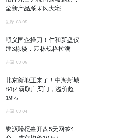
交的核心诉求。
全新产品系宋风大宅
客群画像：谁是天选的“收藏家”？
进深
08-05
✿
顺义国企操刀！仁和新盘仅
建3栋楼，园林规格拉满
基于
由克而瑞好房点评提供
的市场洞察与项目
特质，重庆湾SKY ONE并非普适型改善产品，
进深
08-05
而是精准适配以下三类高净值人群：
北京新地王来了！中海新城
〔 1 〕 终极改善型本地事业家庭
84亿霸取广渠门，溢价超
19%
特征：
年龄35-55岁，事业成熟，家庭结构稳
进深
08-04
定，已在核心区拥有1-2套住宅。
需求：
他们不再满足于“换大一点”，而是追求
懋源騴橒臺开盘5天网签4