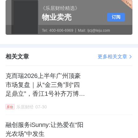
这种“反重力城市浮岛”形态，配合270°无立柱
《乐居财经精选》
物业卖壳
环幕落地窗和
83.5%的超高看江率
，将江山盛
订阅
景毫无保留地引入室内。
Tel:
400-606-6969
Mail:
ljcj@leju.com
对于高净值群体而言，这种“可视且独占”的城
市景观，是任何后期人工配套都无法比拟的核
相关文章
更多相关文章
心资产。
克而瑞2026上半年广州顶豪
2. 极致产品力：从“居住”到“度假”的跨越
市场复盘｜从“金三角”到“四
足鼎立”，香江1号补齐万博千
如果说地段是天赋，那么产品力则是匠心。
由
万级、8万+顶豪赛道
克而瑞好房点评提供
的产品测评指出，SKY
乐居财经
07-30
原创
ONE推出了137-980㎡的新规奢装产品，其中
融创服务iSunny:让热爱在“阳
200㎡以下户型实现了重庆罕见的“无留白”精装
光农场”中发生
交付。