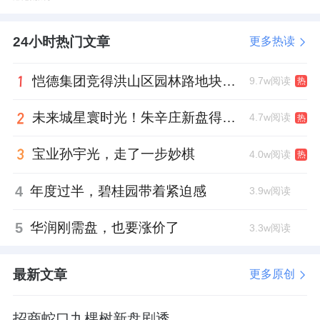
净值人群的长期生活成本，提升了居住的“综合
性价比”。
24小时热门文章
更多热读
3. 央地合作与品牌背书：确定性的保障
恺德集团竞得洪山区园林路地块，引入贝好家C2M产品定位及营销服务
9.7w阅读
热
项目由
中国长城
资产与
融创中国
联合开发，作
未来城星寰时光！朱辛庄新盘得房率创新高
4.7w阅读
热
为重庆市级重点项目和央地合作示范项目，这
种“金融国家队+高端产品力标杆”的组合，为项
宝业孙宇光，走了一步妙棋
4.0w阅读
热
目的资金安全与品质兑现提供了双重保障。
4
年度过半，碧桂园带着紧迫感
3.9w阅读
由克而瑞好房点评提供
的口碑数据显示，重庆
5
华润刚需盘，也要涨价了
3.3w阅读
湾在物业口碑维度得分高达9.75分，位居组内
第1。
融创服务
引入“荷兰管家学院+金钥匙”双
最新文章
更多原创
国际认证，打造“归心礼御”顶豪服务标准，精
准匹配高净值客群对私密性、尊崇感与圈层社
招商蛇口九棵树新盘剧透，