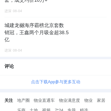
套，成交均价10万+
“一步到位”的终极升级。看重景观的极致占
有、家庭成员多代共居的舒适度（如静音、智
进深
08-04
能、园林）以及资产的长期保值能力。
城建龙樾海序霸榜北京套数
匹配点：
SKY ONE的超大户型、无留白精装及
销冠，王鑫两个月吸金超38.5
全龄段会所配套，完美契合其对生活品质不妥
亿
协的要求。
进深
08-04
〔 2 〕 “作品收藏型”高净值买家
评论
特征：
对建
筑美
学、城市地标高度敏感，将房
产视为可传承的“艺术品”或“收藏品”。
点击下载App参与更多互动
需求：
偏好不可复制的稀缺资源，如两江交汇
关注
地产圈
物业直通车
物业满意度
物业
家居
正席、198米超高层天际线、270°环幕视野。
价格敏感度低，更重视资产的独特性与身份象
乐商
土地
视频
7*24
专题
精选