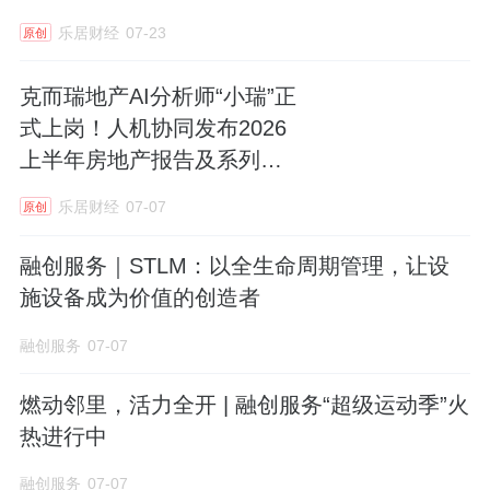
乐居财经
07-23
原创
●
精装标准对标国际顶豪：
融合宝格丽美学与在
地文化，满配KNX云智能系统、全域静音生
克而瑞地产AI分析师“小瑞”正
态、AI安防以及一线厨卫品牌。这意味着业主
式上岗！人机协同发布2026
上半年房地产报告及系列榜
无需经历漫长的装修周期与试错成本，“拎包入
单
住”成为现实。
乐居财经
07-07
原创
●
超级会所矩阵：
打造逾1.2万平方米的
融创服务｜STLM：以全生命周期管理，让设
“1+7+X”超级会所矩阵，汲取建筑大师赖特“流
施设备成为价值的创造者
水别墅”灵感，设有观景露台瀑布、天际无边泳
融创服务
07-07
池、行政酒廊及七大主题架空层。
燃动邻里，活力全开 | 融创服务“超级运动季”火
这种配置将原本需要外部消费获取的社交、运
热进行中
动、康养资源整合进社区体系，极大降低了高
融创服务
07-07