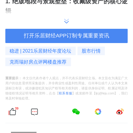
1. 绝版地段与景观壁垒：收藏级资产的核心逻
辑
房地产价值的底层逻辑永远是稀缺性。重庆湾
打开乐居财经APP订制专属重要资讯
地处南岸区弹子石板块，坐拥长江与嘉陵江交
汇正席，独揽约1.5公里原生南滨岸线。在“一
稳进 | 2021乐居财经年度论坛
股市行情
门一嘴一湾”的黄金三角中，这里是最后可供开
克而瑞好房点评网楼盘推荐
发的滨水战略要地。
重要提示：
本文仅代表作者个人观点，并不代表乐居财经立场。本文旨在为满足广大
由克而瑞好房点评提供
的设计解析显示，SKY
用户的信息需求而采集提供，并非商业性或盈利性用途。任何单位或个人认为本文来
源标注有误，或涉嫌侵犯其知识产权等相关权利的，请提供身份证明、权属证明及详
ONE并非简单堆砌高度，而是通过“七星连珠，
细侵权情况证明等相关资料，点击【
联系客服
】或发邮件至【ljcj@leju.com】，我们
将及时审核处理。
万潮归园”的布局，在近50米的原生台地高差之
39
上，打造出150-198米的“天际浮岛”。建筑首层
悬挑式抬板设计向上提升13米，让整栋建筑仿
佛脱离地面，轻盈“漂浮”于森林与水景之上。