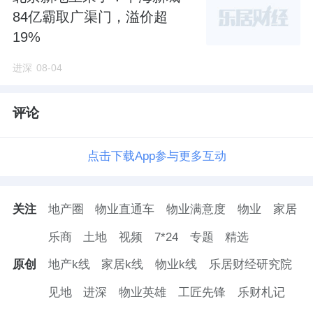
84亿霸取广渠门，溢价超
19%
进深
08-04
评论
点击下载App参与更多互动
关注
地产圈
物业直通车
物业满意度
物业
家居
乐商
土地
视频
7*24
专题
精选
原创
地产k线
家居k线
物业k线
乐居财经研究院
见地
进深
物业英雄
工匠先锋
乐财札记