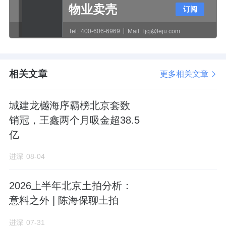
物业卖壳
订阅
中轴北延长线上，直线距离北五环3公里，挨着
Tel:
400-606-6969
Mail:
ljcj@leju.com
海淀和朝阳，堪称昌平区距离海淀核心区最近
的住宅项目之一。
相关文章
更多相关文章
往西能承接西二旗、后厂村的互联网新贵的外
溢需求，向东可吃到望京商务区的红利。
城建龙樾海序霸榜北京套数
在建的地铁13B号线建材城东站距离地块1公里
销冠，王鑫两个月吸金超38.5
亿
左右，计划明年通车，向西5站直达西二旗；向
东3站到望京。
进深
08-04
再加上今年6月已开工建设的S7东北环线，减
2026上半年北京土拍分析：
少到国贸CBD的换乘。
意料之外 | 陈海保聊土拍
周边有西三旗万象汇、东小口城市休闲公园、
进深
07-31