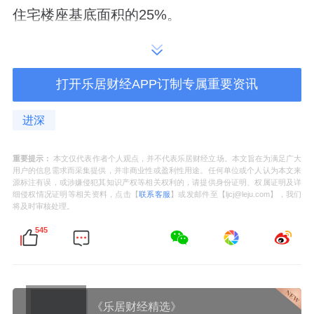
住宅楼座基底面积的25%。
加上大门入口的两处下沉庭院，会所体系相当
强大。
打开乐居财经APP订制专属重要资讯
同时，大量架空层的设置，也保证了可售房源
进深
的日照采光。
重要提示：
本文仅代表作者个人观点，并不代表乐居财经立场。本文旨在为满足广大
用户的信息需求而采集提供，并非商业性或盈利性用途。任何单位或个人认为本文来
源标注有误，或涉嫌侵犯其知识产权等相关权利的，请提供身份证明、权属证明及详
龙樾海序所在的东小口贺村中滩组团，一度被
细侵权情况证明等相关资料，点击【
联系客服
】或发邮件至【ljcj@leju.com】，我们
将及时审核处理。
称为昌南楼市最后一块拼图，自打亮相就颇受
545
关注。
在昌平，这块地的位置，是能跟朱辛庄叫板
的。
《乐居财经精选》