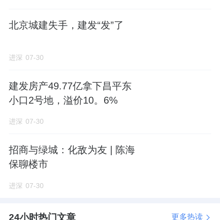
东小口森林公园、贺新公园等设施，生活配套
北京城建失手，建发“发”了
完善。
规划中的北京101中学也在地块附近，12年一
进深
07-30
贯制学校，填补区域优质教育资源的缺口。
建发房产49.77亿拿下昌平东
最重要的是，这个板块近5年都没有新增供应，
小口2号地，溢价10。6%
新规产品稀缺。
进深
07-30
招商与绿城：化敌为友 | 陈海
保聊楼市
来源：进深
进深
07-30
作者：徐迪
24小时热门文章
更多热读