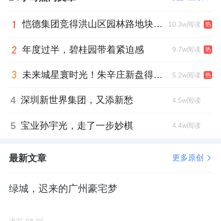
恺德集团竞得洪山区园林路地块，引入贝好家C2M产品定位及营销服务
10.3w阅读
热
年度过半，碧桂园带着紧迫感
9.7w阅读
热
未来城星寰时光！朱辛庄新盘得房率创新高
5.2w阅读
热
4
深圳新世界集团，又添新愁
4.5w阅读
5
宝业孙宇光，走了一步妙棋
4.4w阅读
最新文章
更多原创
绿城，迟来的广州豪宅梦