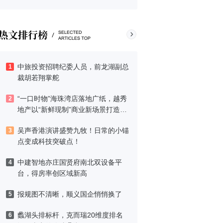
中旅投资招聘纪委人员，前龙湖副总
1
裁胡若翔掌舵
“一口时物”海珠湾店落地广纸，越秀
2
地产以“新鲜现制”商业新场景打造社
区高品质生活
吴声香港演讲盛赞九牧！日常的小锚
3
点变成科技突破点！
中建智地亦庄国贤府南北双设备平
4
台，得房率创区域新高
报规图不清晰，顺义国企悄悄换了
5
蠡湖头排标杆，克而瑞20维度排名
6