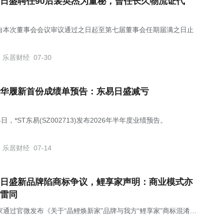
日盛聘任90后裴英杰为董秘，曾任长久物流证代
自本次董事会会议审议通过之日起至第七届董事会任期届满之日止
乐居财经
07-30
华履新首份成绩单预告：东易日盛减亏
4日，*ST东易(SZ002713)发布2026年半年度业绩预告。
乐居财经
07-14
日盛新品牌陷商标争议，鲤享家声明：商业模式亦
雷同
家通过官微发布《关于“晶鲤焕新家”品牌与我方“鲤享家”商标混淆事