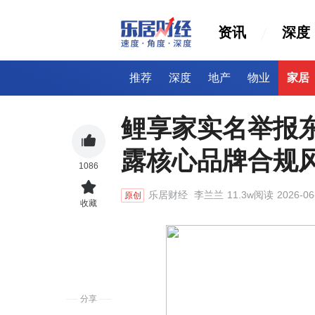
资讯
深度
推荐
深度
地产
物业
家居
鲤享家实名举报
露核心品牌合规
1086
乐居财经
李兰兰
11.3w阅读
2026-06
原创
收藏
分享