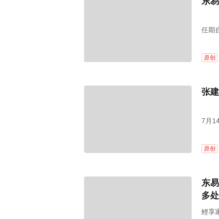
东易
任期
原创
张建
7月1
原创
东易
多处
鲤享