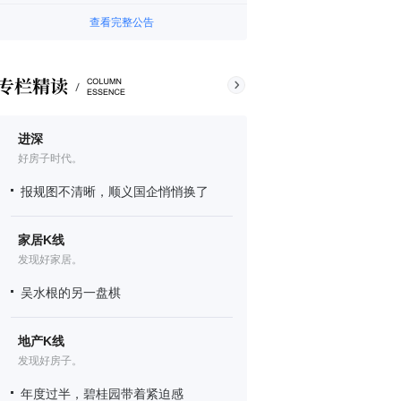
查看完整公告
进深
好房子时代。
报规图不清晰，顺义国企悄悄换了
家居K线
发现好家居。
吴水根的另一盘棋
地产K线
发现好房子。
年度过半，碧桂园带着紧迫感