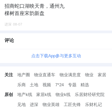
层住宅”，防火等级和疏散要求再次升级。
招商蛇口湖映天青，通州九
棵树首座宋韵新盘
需要增设专门的消防电梯、防烟前室、安全出
进深
08-07
口加倍等，建筑内部的防火、疏散设计也更加
严格。
评论
这些，不但增加建造成本和设备维护费用，还
会占用更多公摊面积，影响得房率。
点击下载App参与更多互动
53.9米卡在了“二类高层”的上限，既能满足更
关注
地产圈
物业直通车
物业满意度
物业
家居
高容积率，又避免了更严格的消防配置带来巨
大的成本和公摊压力。
乐商
土地
视频
7*24
专题
精选
原创
地产k线
家居k线
物业k线
乐居财经研究院
花池配置创昌平之最
见地
进深
物业英雄
工匠先锋
乐财札记
面积段：78/90/105/130。