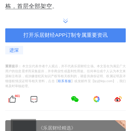
栋，首层全部架空
。
6#楼更是连2层都做成了公共空间，住宅被抬
到3层起步。
打开乐居财经APP订制专属重要资讯
进深
在归家动线上，西侧1#大门打造了开阔的出入
口广场，并通过风雨连廊向内延伸，将多个邻
重要提示：
本文仅代表作者个人观点，并不代表乐居财经立场。本文旨在为满足广大
用户的信息需求而采集提供，并非商业性或盈利性用途。任何单位或个人认为本文来
里共享空间、配套楼和架空层巧妙串联。
源标注有误，或涉嫌侵犯其知识产权等相关权利的，请提供身份证明、权属证明及详
细侵权情况证明等相关资料，点击【
联系客服
】或发邮件至【ljcj@leju.com】，我们
将及时审核处理。
同时，一大一小两个下沉庭院被风雨连廊环
461
绕，与4个架空层共同形成了一个连贯且极具质
感的会所体系。
没做镂空顶的大门，本身也是一道风雨连廊，
《乐居财经精选》