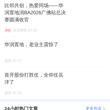
比邻共创，热爱同场——华
项目19栋住宅楼点状排布。
润置地润BA2026广佛站总决
赛圆满收官
仅中央两栋为17F小高层，其余均为11F及以下
乐居财经
07-21
原创
洋房。
华润置地，老业主震惊了
最北排的两栋楼，中间仅间隔4米，并且每栋楼
都做了5个单元之多，形成一道密实的屏障。
进深
07-17
尽可能地阻挡来自北面北清路的噪音。
首开股份打胜仗，全仰仗岳
洋了
小区红线以北有一道公园
绿地
，北排建筑距离
进深
07-16
北清路近19米。
但是这条公路能级太高，去年10月份通车后，
24小时热门文章
更多热读