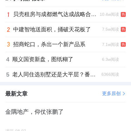
北清橡树湾的业主曾多次投诉道路交通噪音扰
贝壳租房与成都燃气达成战略合作 打通安全巡检“最后一米”
10.4w阅读
热
民问题。
中建智地送面积，捅破天花板了
7.5w阅读
热
在业主反馈之后，开发商与相关部分沟通，同
意出资在路边加装隔间屏。
招商蛇口，杀出一个新产品系
7.1w阅读
热
华润新地块在出让文件中也提到，北侧首排居
4
顺义国资新盘，图纸糊了
6.3w阅读
住建筑噪音预测会超标，要求加装隔声窗，同
5
老人同住选别墅还是大平层？番禺这份豪宅榜单给出了答案
6366阅读
时采取建筑隔声、优化布局、加强绿化等综合
措施降噪。
最新文章
更多原创
从总平图来看，新地块的北排建筑，目没比北
清橡树湾首排距离公路还要近。
金隅地产，仰仗张鹏了