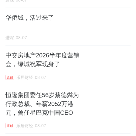
进深
08-07
精准卡位消防高度
华侨城，活过来了
小区全部建筑都没做满60米的高度指标上限。
中间两栋小高层，带架空层的7#楼总高54.2
进深
08-07
米；南边不带架空层的12#楼只有53.4米。
中交房地产2026半年度营销
但是
消防高度都在54米以下
。
会，绿城祝军现身了
乐居财经
08-07
其余的洋房以11层为主，高度为33.7米，同样
原创
的，
消防高度保持在33米
。
恒隆集团委任56岁蔡德粦为
行政总裁、年薪2052万港
元，曾任星巴克中国CEO
33米、54米，是两个关键的消防高度门槛。
乐居财经
08-07
原创
特别是建筑高度大于54米的，被划分为“一类高