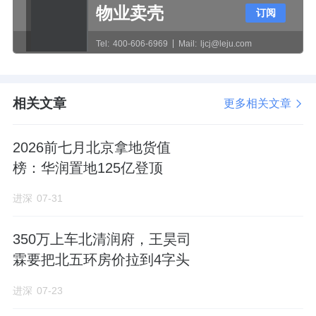
深18.14米，沿街面将近47米，加上两侧景墙，
物业卖壳
订阅
整体有近百米的超级界面。
Tel:
400-606-6969
Mail:
ljcj@leju.com
大门没标高度，但是内接的配套楼有6.8米高，
预计也不会低于这个数字。
相关文章
更多相关文章
另外一栋带架空层的楼栋在北排1#楼，西侧两
2026前七月北京拿地货值
个单元局部架空。
榜：华润置地125亿登顶
这栋楼距离小区中央景观带较远，架空层的设
进深
07-31
置也是体现了社区配套的均好性。
350万上车北清润府，王昊司
北排楼栋化身“隔音屏障”
霖要把北五环房价拉到4字头
针对北侧北清路可能带来的交通噪音问题，项
进深
07-23
目在楼栋排布上采取了极具针对性的设计。