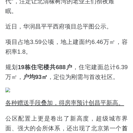
代”，注定让北清橡树湾的老业主们彻夜难
眠。
近日，华润昌平平西府项目总平图公示。
项目占地3.59公顷，地上建面约6.46万㎡，容
积率1.8。
规划
19栋住宅楼共688户
，住宅建面总计6.39
万㎡，
户均93㎡
，定位为刚需与首改社区。
各种赠送手段叠加，得房率预计创昌平新高。
公区配置上更是卷出了新高度，超级城市界
面、强大的会所体系，还出现了北京第一个
首