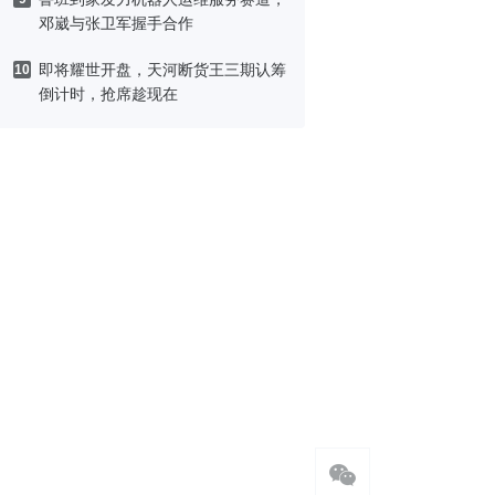
邓崴与张卫军握手合作
即将耀世开盘，天河断货王三期认筹
10
倒计时，抢席趁现在