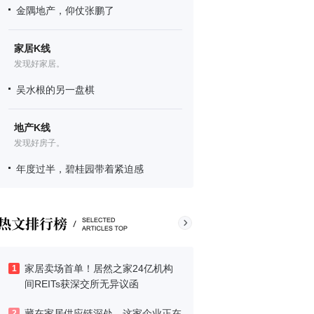
金隅地产，仰仗张鹏了
家居K线
发现好家居。
吴水根的另一盘棋
地产K线
发现好房子。
年度过半，碧桂园带着紧迫感
家居卖场首单！居然之家24亿机构
1
间REITs获深交所无异议函
藏在家居供应链深处，这家企业正在
2