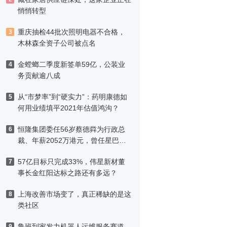
悄悄转型
重庆抽检44批次照明电器不合格，
3
木林森全资子公司被点名
金螳螂二季度新签单59亿，公装业
4
务贡献逾八成
从“市梦率”到“硬实力”：药明康德如
5
何用业绩填平2021年估值鸿沟？
恒隆集团委任56岁蔡德粦为行政总
6
裁、年薪2052万港元，曾任星巴克
中国CEO
57亿目标只完成33%，伟星新材董
7
事长金红阳达标之路还有多远？
上海改善市场变了，真正稀缺的是这
8
类社区
鲁班到家发力机器人运维服务赛道，
9