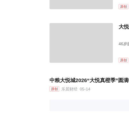
原创
大悦
46
原创
中粮大悦城2026“大悦真橙季”圆
乐居财经
05-14
原创