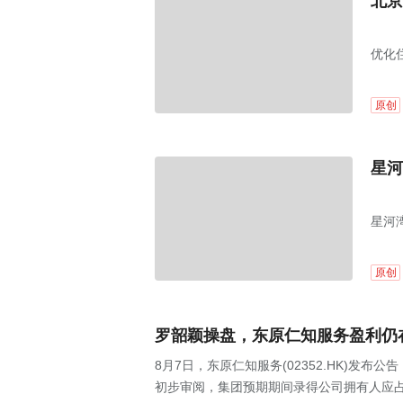
北京
优化
原创
星河
星河
原创
罗韶颖操盘，东原仁知服务盈利仍
8月7日，东原仁知服务(02352.HK)发布
初步审阅，集团预期期间录得公司拥有人应占利