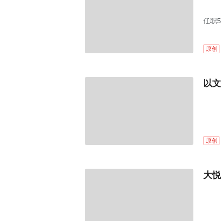
任职
原创
以文
原创
大悦