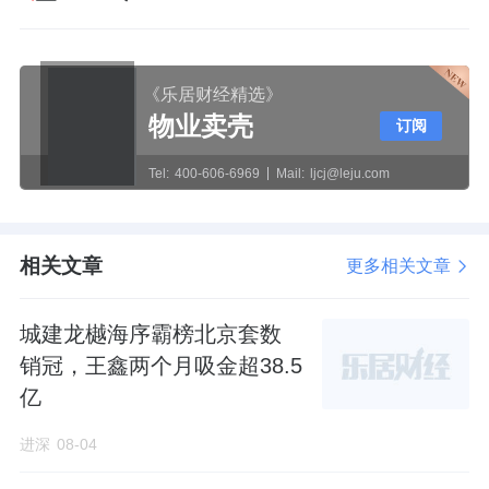
《乐居财经精选》
物业卖壳
订阅
Tel:
400-606-6969
Mail:
ljcj@leju.com
相关文章
更多相关文章
城建龙樾海序霸榜北京套数
销冠，王鑫两个月吸金超38.5
亿
进深
08-04