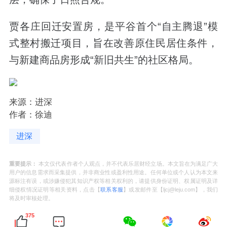
贾各庄回迁安置房，是平谷首个“自主腾退”模
式整村搬迁项目，旨在改善原住民居住条件，
与新建商品房形成“新旧共生”的社区格局。
来源：进深
作者：徐迪
进深
重要提示：
本文仅代表作者个人观点，并不代表乐居财经立场。本文旨在为满足广大
用户的信息需求而采集提供，并非商业性或盈利性用途。任何单位或个人认为本文来
源标注有误，或涉嫌侵犯其知识产权等相关权利的，请提供身份证明、权属证明及详
细侵权情况证明等相关资料，点击【
联系客服
】或发邮件至【ljcj@leju.com】，我们
将及时审核处理。
375