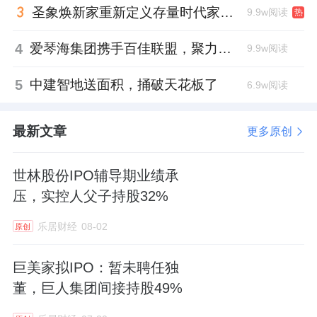
圣象焕新家重新定义存量时代家居升级逻辑，筑牢说换就换的底气！
9.9w阅读
热
4
爱琴海集团携手百佳联盟，聚力共拓存量商业新赛道
9.9w阅读
5
中建智地送面积，捅破天花板了
6.9w阅读
最新文章
更多原创
世林股份IPO辅导期业绩承
压，实控人父子持股32%
乐居财经
08-02
原创
巨美家拟IPO：暂未聘任独
董，巨人集团间接持股49%