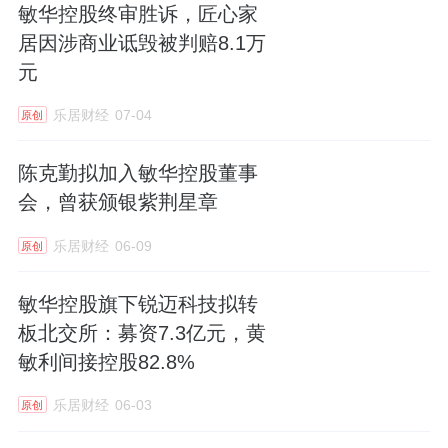
敏华控股终审胜诉，匠心家
居因涉商业诋毁被判赔8.1万
元
乐居财经
07-04
原创
陈克勤拟加入敏华控股董事
会，曾获颁银紫荆星章
乐居财经
06-09
原创
敏华控股旗下锐迈科技拟转
板北交所：募资7.3亿元，黄
敏利间接控股82.8%
乐居财经
06-03
原创