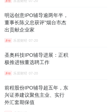
乐居财经
07-20
原创
明远创意IPO辅导逾两年半，
董事长陈义忠获评"烟台市杰
出贡献企业家
乐居财经
07-20
原创
圣奥科技IPO辅导进展：正积
极推进独董选聘工作
乐居财经
07-20
原创
前程股份IPO辅导超五年，东
兴证券建议聚焦主业、实行
外汇套期保值