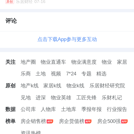
乐居财经
07-16
原创
评论
点击下载App参与更多互动
关注
地产圈
物业直通车
物业满意度
物业
家居
乐商
土地
视频
7*24
专题
精选
原创
地产k线
家居k线
物业k线
乐居财经研究院
见地
进深
物业英雄
工匠先锋
乐财札记
数据
公司库
人物库
土地库
季报年报
行业报告
榜单
房企销售榜
房企货值榜
房企500强
资讯热榜