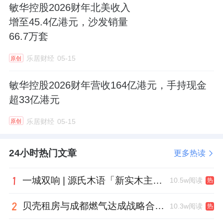
敏华控股2026财年北美收入
增至45.4亿港元，沙发销量
66.7万套
乐居财经
05-15
原创
敏华控股2026财年营收164亿港元，手持现金
超33亿港元
乐居财经
05-15
原创
24小时热门文章
更多热读
一城双响 | 源氏木语「新实木主义——黑标生活提案」发布会落地天津，黑标旗舰店盛大启幕
10.5w阅读
热
贝壳租房与成都燃气达成战略合作 打通安全巡检“最后一米”
10.3w阅读
热