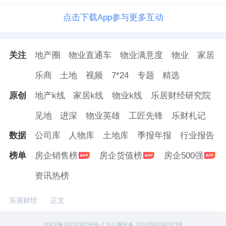
点击下载App参与更多互动
关注
地产圈
物业直通车
物业满意度
物业
家居
乐商
土地
视频
7*24
专题
精选
原创
地产k线
家居k线
物业k线
乐居财经研究院
见地
进深
物业英雄
工匠先锋
乐财札记
数据
公司库
人物库
土地库
季报年报
行业报告
榜单
房企销售榜
房企货值榜
房企500强
资讯热榜
乐居财经
正文
京ICP备2021030296号-2 京公网安备 11010502047973号