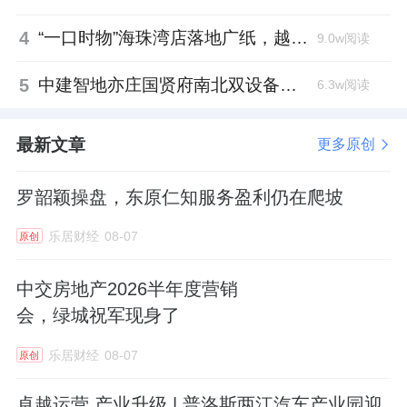
4
“一口时物”海珠湾店落地广纸，越秀地产以“新鲜现制”商业新场景打造社区高品质生活
9.0w阅读
5
中建智地亦庄国贤府南北双设备平台，得房率创区域新高
6.3w阅读
最新文章
更多原创
罗韶颖操盘，东原仁知服务盈利仍在爬坡
乐居财经
08-07
原创
中交房地产2026半年度营销
会，绿城祝军现身了
乐居财经
08-07
原创
卓越运营 产业升级 | 普洛斯两江汽车产业园迎