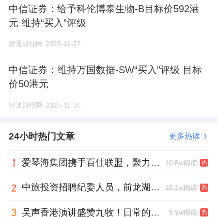
中信证券：给予科伦博泰生物-B目标价592港
元 维持“买入”评级
智通财经网
2025-11-27
中信证券：维持万国数据-SW“买入”评级 目标
价50港元
智通财经网
2025-11-26
24小时热门文章
更多热读
爱琴海集团携手百佳联盟，聚力共拓存量商业新赛道
10.8w阅读
热
中旅投资招聘纪委人员，前龙湖副总裁胡若翔掌舵
10.1w阅读
热
吴声香港演讲盛赞九牧！日常的小锚点变成科技突破点！
9.9w阅读
热