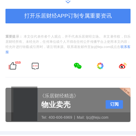
溜溜果园称，李慧敏自公司于2009年成立以来
一直积极参与公司的一般管理及财务事务。她
打开乐居财经APP订制专属重要资讯
曾担任安徽溜溜梅的经理。她于2014年7月取
得安徽师范大学会计学专科证书，并于2017年
重要提示：
本文仅代表作者个人观点，并不代表乐居财经立场。 本文著作权，归乐
5月获上海证券交易所颁发董事会秘书资格证
居财经所有。未经允许，任何单位或个人不得在任何公开传播平台上使用本文内容；
经允许进行转载或引用时，请注明来源。联系请发邮件至ljcj@leju.com或点击
联系客
书。董事会议决重组其组成，以提升企业管
服
治、加强董事会的集体技能及多元化背景及经
659
验，并支持公司下一阶段的策略发展。因此，
经股东协定，李慧敏于2025年1月15日辞任公
司董事职务。
《乐居财经精选》
物业卖壳
订阅
Tel:
400-606-6969
Mail:
ljcj@leju.com