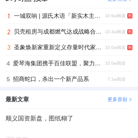
开年1月便登顶销冠，目前网签267套，成交均
一城双响 | 源氏木语「新实木主义——黑标生活提案」发布会落地天津，黑标旗舰店盛大启幕
10.6w阅读
热
价约4.4万元/㎡。
贝壳租房与成都燃气达成战略合作 打通安全巡检“最后一米”
10.4w阅读
热
长安华曦府一期，更是实现5个月内五开五罄、
圣象焕新家重新定义存量时代家居升级逻辑，筑牢说换就换的底气！
10.0w阅读
热
全面清盘，一年狂卖26亿元的爆款神话。
4
爱琴海集团携手百佳联盟，聚力共拓存量商业新赛道
10.0w阅读
门头沟这种远郊，以前大家觉得只能盖盖“刚需
糙盘”，结果电建华曦府证明了：只要房子盖得
5
招商蛇口，杀出一个新产品系
7.1w阅读
够好，改善客户大把大把地往外掏钱。
最新文章
更多原创
此外，“兄弟”中建方程或许也给了中建智地新
的启示。
顺义国资新盘，图纸糊了
去年9月，中建方程以5.6亿元拿下臻源府地