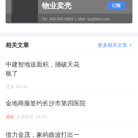
长安天街；门头沟区中医医院、同仁医院永定
物业卖壳
订阅
分院；以及第八中学京西校区，从小学到中学
Tel:
400-606-6969
Mail:
ljcj@leju.com
段教育资源全覆盖。
还有绿海运动公园、莲石湖公园等生态资源，
相关文章
更多相关文章
东侧隔着六环路就是永定河。
中建智地送面积，捅破天花
隔壁除了华曦府金安，附近次新盘众多，西侧
板了
为2022年开盘的峯范北京，由
电建地产
、
金地
集团
、
南国置业
联合开发，去年底已交房，主
进深
08-08
力户型61㎡-100㎡。
金地商服签约长沙市第四医院
此外，还有2021年底开盘的龙湖北辰揽境，
乐居财经
08-07
原创
2022年4月开盘的
金茂
长安悦，二手房成交均
价在5.4万/㎡左右。
借力金茂，象屿曲波打出一