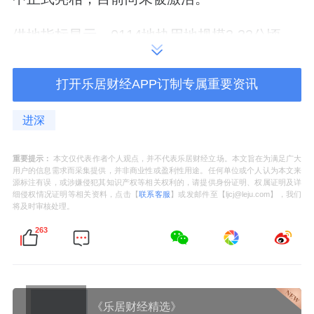
供地指标显示，0114地块用地规模3.33公顷，
规划地上建面5.99万平方米，容积率约1.8。
打开乐居财经APP订制专属重要资讯
但在中建智地的招标计划中，该地块的地上建
面达到6.2万平方米。
进深
预计招标公告在7月下旬发出，意味着这宗地将
重要提示：
本文仅代表作者个人观点，并不代表乐居财经立场。本文旨在为满足广大
用户的信息需求而采集提供，并非商业性或盈利性用途。任何单位或个人认为本文来
很快正式挂牌出让。
源标注有误，或涉嫌侵犯其知识产权等相关权利的，请提供身份证明、权属证明及详
细侵权情况证明等相关资料，点击【
联系客服
】或发邮件至【ljcj@leju.com】，我们
将及时审核处理。
263
0114地块位于门头沟永定镇，距离四道桥地块
站直线600米左右。
周边配套生熟，两公里内有
中骏
世界城、龙湖
《乐居财经精选》