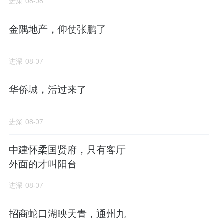
进深
08-08
块，楼面价为1.55万元/平米。
截至目前，臻源府网签306套，均价3.2万元/平
金隅地产，仰仗张鹏了
米，总金额超11亿元，地价覆盖率超198%。
进深
08-07
此外，距离臻源府3公里的延庆住总山澜赋，虽
然没有前者那么炸，但也是稳稳收回地价还有
华侨城，活过来了
得赚。
进深
08-07
03
中建怀柔国贤府，只有客厅
为什么这些远郊项目能卖这么火？
外面的才叫阳台
因为供需错配得太厉害了！
进深
08-07
以前说起门头沟、怀柔这类远郊区，很多人脑
招商蛇口湖映天青，通州九