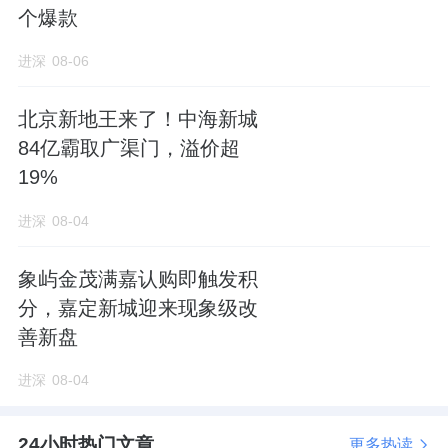
个爆款
02
进深
08-06
中建智地，为啥大老远跑门头沟拿地？
北京新地王来了！中海新城
首先，
电建
地产两个新盘接连热销，给它拿地
84亿霸取广渠门，溢价超
添了一把火。
19%
进深
08-04
关注门头沟楼市的对0114地块不会太陌生，在
它北面，就是电建长安华曦府二期项目：华曦
象屿金茂满嘉认购即触发积
府金安。
分，嘉定新城迎来现象级改
善新盘
该项目于去年12月中旬取证入市，共404套住
宅，面积段78-118㎡全三居，预售均价5.76
进深
08-04
万-5.84万元/㎡区间。
24小时热门文章
更多热读