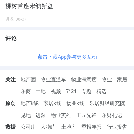
子里蹦出来的标签是啥？刚需外溢、度假置
棵树首座宋韵新盘
业、周末住住还行。
进深
08-07
说白了，就是“次级市场”——开发商也多囿于
传统框架，觉得既然是远郊，产品差不多得
评论
了。规划凑合、设计凑合、配套也凑合。能住
人就行，别指望啥品质。
点击下载App参与更多互动
但市场正在悄悄变脸。远郊还是那个远郊，但
关注
地产圈
物业直通车
物业满意度
物业
家居
玩法已经变了。
乐商
土地
视频
7*24
专题
精选
中建智地这帮房企，嗅觉够灵。他们发现一个
原创
地产k线
家居k线
物业k线
乐居财经研究院
有意思的现象：远郊不是没人买，是没好房子
见地
进深
物业英雄
工匠先锋
乐财札记
买。当地改善需求憋了好几年，手里有钱，眼
里有盼，就是等不来一个能下得去手的盘。
数据
公司库
人物库
土地库
季报年报
行业报告