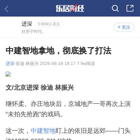
进深
5.90W人关注
关注
好房子时代。
中建智地拿地，彻底换了打法
进深
徐迪 林振兴 2026-06-18 18:17 7.9w阅读
文/北京进深 徐迪 林振兴
继怀柔、亦庄地块后，京城地产一哥再次上演
“未拍先抢跑”的戏码。
这一次，
中建智地
盯上的依旧是远郊——门头