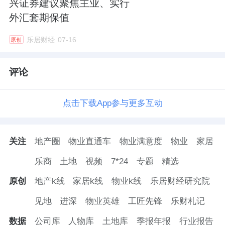
兴证券建议聚焦主业、实行
外汇套期保值
乐居财经
07-16
原创
评论
点击下载App参与更多互动
关注
地产圈
物业直通车
物业满意度
物业
家居
乐商
土地
视频
7*24
专题
精选
原创
地产k线
家居k线
物业k线
乐居财经研究院
见地
进深
物业英雄
工匠先锋
乐财札记
数据
公司库
人物库
土地库
季报年报
行业报告