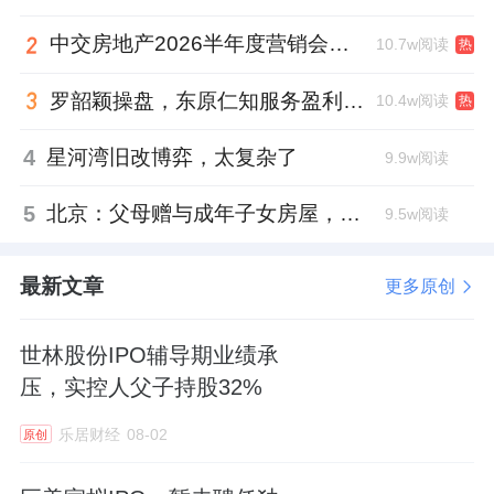
中交房地产2026半年度营销会，绿城祝军现身了
10.7w阅读
热
罗韶颖操盘，东原仁知服务盈利仍在爬坡
10.4w阅读
热
4
星河湾旧改博弈，太复杂了
9.9w阅读
5
北京：父母赠与成年子女房屋，不再核验子女的购房资格
9.5w阅读
最新文章
更多原创
世林股份IPO辅导期业绩承
压，实控人父子持股32%
乐居财经
08-02
原创