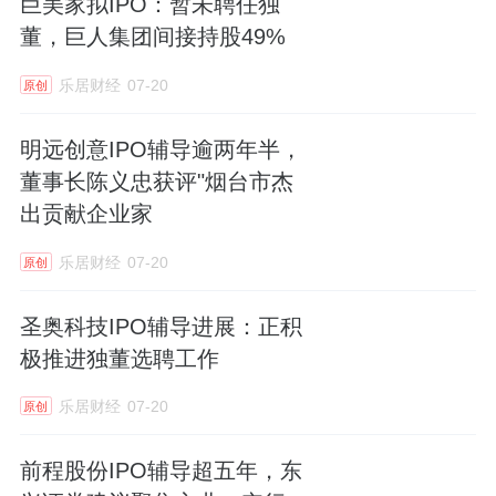
巨美家拟IPO：暂未聘任独
董，巨人集团间接持股49%
乐居财经
07-20
原创
明远创意IPO辅导逾两年半，
董事长陈义忠获评"烟台市杰
出贡献企业家
乐居财经
07-20
原创
圣奥科技IPO辅导进展：正积
极推进独董选聘工作
乐居财经
07-20
原创
前程股份IPO辅导超五年，东