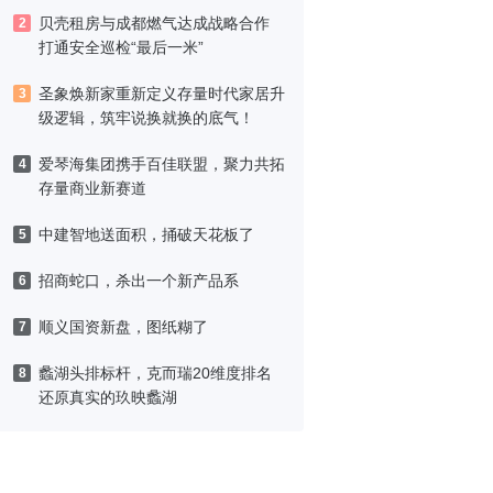
津，黑标旗舰店盛大启幕
贝壳租房与成都燃气达成战略合作
2
打通安全巡检“最后一米”
圣象焕新家重新定义存量时代家居升
3
级逻辑，筑牢说换就换的底气！
爱琴海集团携手百佳联盟，聚力共拓
4
存量商业新赛道
中建智地送面积，捅破天花板了
5
招商蛇口，杀出一个新产品系
6
顺义国资新盘，图纸糊了
7
蠡湖头排标杆，克而瑞20维度排名
8
还原真实的玖映蠡湖