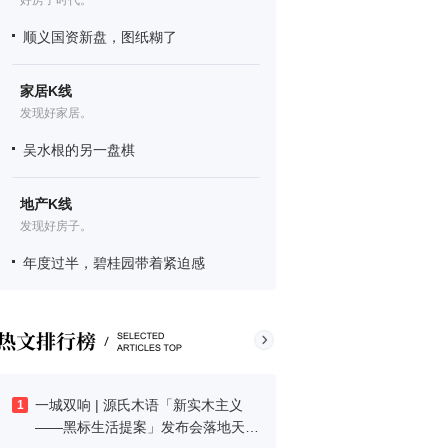
好房子时代。
顺义国资新盘，图纸糊了
家居K线
发现好家居。
吴水根的另一盘棋
地产K线
发现好房子。
年度过半，碧桂园带着紧迫感
一城双响 | 源氏木语「新实木主义
1
——黑标生活提案」发布会落地天