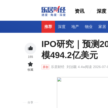
资讯
深度
推荐
深度
地产
物业
家居
IPO研究｜预测
模494.2亿美元
155
乐居财经
刘治颖
4.4w阅读
2026-07-
原创
收藏
分享