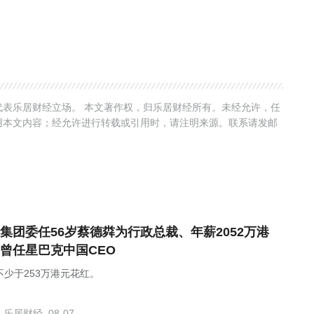
表乐居财经立场。 本文著作权，归乐居财经所有。未经允许，任
用本文内容；经允许进行转载或引用时，请注明来源。联系请发邮
集团委任56岁蔡德粦为行政总裁、年薪2052万港
曾任星巴克中国CEO
不少于253万港元花红。
乐居财经
08-07