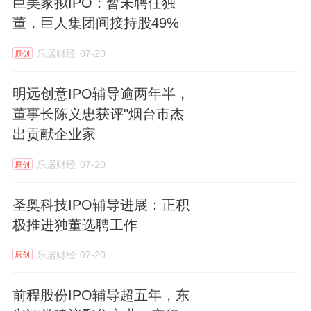
巨美家拟IPO：暂未聘任独
董，巨人集团间接持股49%
乐居财经
07-20
原创
明远创意IPO辅导逾两年半，
董事长陈义忠获评"烟台市杰
出贡献企业家
乐居财经
07-20
原创
圣奥科技IPO辅导进展：正积
极推进独董选聘工作
乐居财经
07-20
原创
前程股份IPO辅导超五年，东