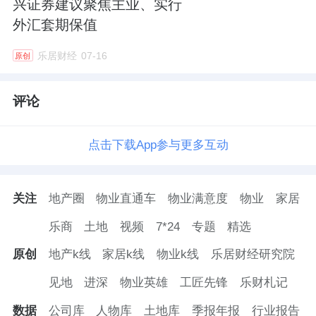
兴证券建议聚焦主业、实行
外汇套期保值
乐居财经
07-16
原创
评论
点击下载App参与更多互动
关注
地产圈
物业直通车
物业满意度
物业
家居
乐商
土地
视频
7*24
专题
精选
原创
地产k线
家居k线
物业k线
乐居财经研究院
见地
进深
物业英雄
工匠先锋
乐财札记
数据
公司库
人物库
土地库
季报年报
行业报告