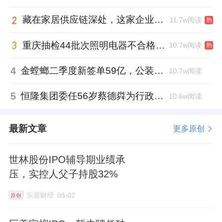
藏在家居供应链深处，这家企业正在悄悄转型
11.7w阅读
热
重庆抽检44批次照明电器不合格，木林森全资子公司被点名
10.7w阅读
热
4
金螳螂二季度新签单59亿，公装业务贡献逾八成
10.7w阅读
5
恒隆集团委任56岁蔡德粦为行政总裁、年薪2052万港元，曾任星巴克中国CEO
10.6w阅读
最新文章
更多原创
世林股份IPO辅导期业绩承
压，实控人父子持股32%
乐居财经
08-02
原创