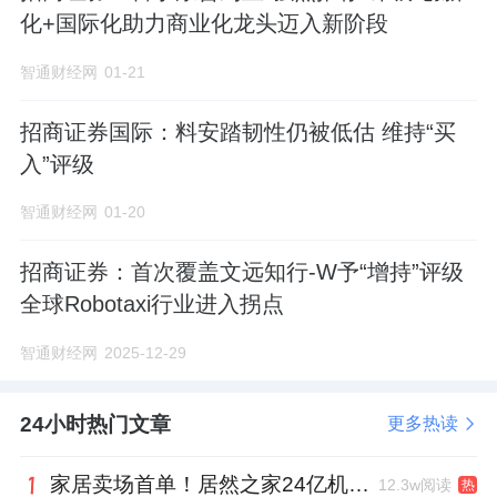
化+国际化助力商业化龙头迈入新阶段
智通财经网
01-21
招商证券国际：料安踏韧性仍被低估 维持“买
入”评级
智通财经网
01-20
招商证券：首次覆盖文远知行-W予“增持”评级
全球Robotaxi行业进入拐点
智通财经网
2025-12-29
24小时热门文章
更多热读
家居卖场首单！居然之家24亿机构间REITs获深交所无异议函
12.3w阅读
热