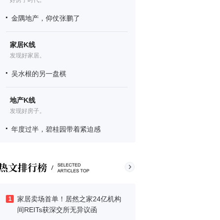
好房子时代。
金隅地产，仰仗张鹏了
家居K线
发现好家居。
吴水根的另一盘棋
地产K线
发现好房子。
年度过半，碧桂园带着紧迫感
家居卖场首单！居然之家24亿机构
1
间REITs获深交所无异议函