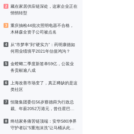
藏在家居供应链深处，这家企业正在
2
悄悄转型
重庆抽检44批次照明电器不合格，
3
木林森全资子公司被点名
从“市梦率”到“硬实力”：药明康德如
4
何用业绩填平2021年估值鸿沟？
金螳螂二季度新签单59亿，公装业
5
务贡献逾八成
上海改善市场变了，真正稀缺的是这
6
类社区
恒隆集团委任56岁蔡德粦为行政总
7
裁、年薪2052万港元，曾任星巴克
中国CEO
终结家务痛苦链顶端：安华S80净界
8
守护者以“5重泡沫洗”让马桶从此免