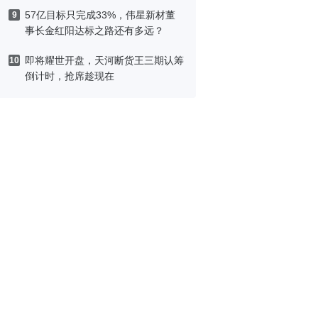
刷洗
57亿目标只完成33%，伟星新材董
9
事长金红阳达标之路还有多远？
即将耀世开盘，天河断货王三期认筹
10
倒计时，抢席趁现在