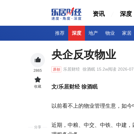
资讯
深度
推荐
深度
地产
物业
家居
央企反攻物业
乐居财经
徐酒眠
15.2w阅读
2026-07
原创
2865
文/乐居财经 徐酒眠
收藏
以前看不上的物业管理生意，如今
近期，中粮、中交、中铁、中建，
分享