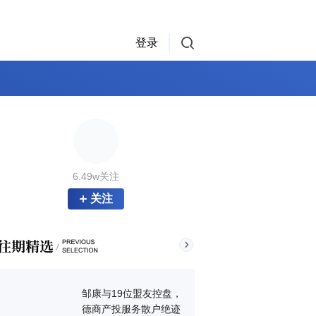
登录
6.49w关注
关注
邹康与19位盟友控盘，
德商产投服务散户绝迹