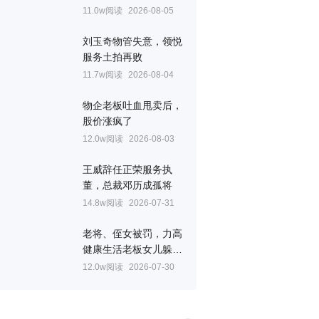
11.0w阅读
2026-08-05
刘玉奇物管失意，领悦
服务土拍再败
11.7w阅读
2026-08-04
物企老板吐血甩卖后，
股价涨疯了
12.0w阅读
2026-08-03
王威辞任正荣服务执
董，总裁邓历成孤将
14.8w阅读
2026-07-31
老将、侄女被罚，力高
健康生活老板女儿躲过
一劫
12.0w阅读
2026-07-30