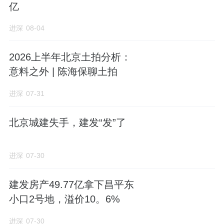
亿
进深
08-04
2026上半年北京土拍分析：
意料之外 | 陈海保聊土拍
进深
07-31
北京城建失手，建发“发”了
进深
07-30
建发房产49.77亿拿下昌平东
小口2号地，溢价10。6%
进深
07-30