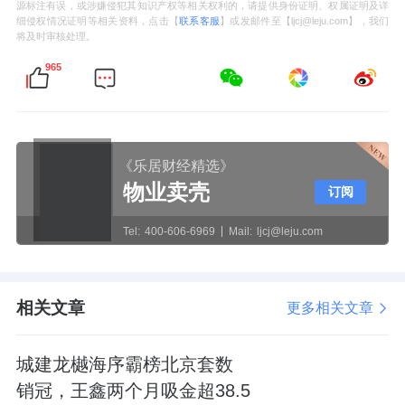
源标注有误，或涉嫌侵犯其知识产权等相关权利的，请提供身份证明、权属证明及详
细侵权情况证明等相关资料，点击【
联系客服
】或发邮件至【ljcj@leju.com】，我们
将及时审核处理。
965
《乐居财经精选》
物业卖壳
订阅
Tel:
400-606-6969
Mail:
ljcj@leju.com
相关文章
更多相关文章
城建龙樾海序霸榜北京套数
销冠，王鑫两个月吸金超38.5