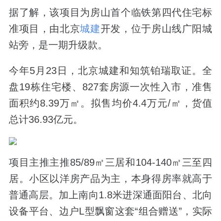
据了解，该项目为房山首个临铁第四代住宅标
准项目，由北京
城建
开发，位于房山线广阳城
站旁，是一期升级款。
今年5月23日，北京城建和知筑铂瑞取证。全
盘19栋住宅楼、827套房源一次性入市，准售
面积约8.39万㎡。拟售均价4.4万元/㎡，货值
总计36.93亿元。
项目主推主推85/89㎡三居和104-140㎡三至四
居。小区以洋房产品为主，本身得房率就高于
普通高层。加上南向1.8米进深通面阳台、北向
设备平台、边户L型飘窗这套“组合赠送”，实际