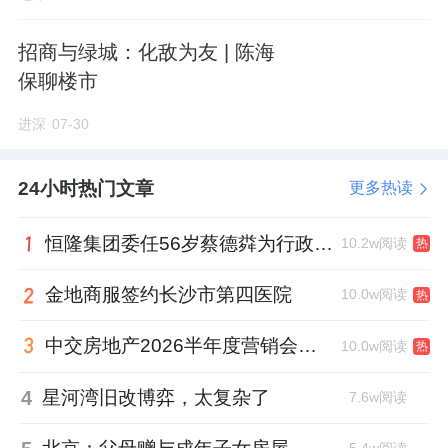
招商与绿城：化敌为友 | 陈海
保聊楼市
进深
07-30
24小时热门文章
更多热读
恒隆集团委任56岁蔡德粦为行政总裁、年薪2052万港元，曾任星巴克中国CEO
10.2w阅读
热
金地商服签约长沙市第四医院
10.0w阅读
热
中交房地产2026半年度营销会，绿城祝军现身了
10.0w阅读
热
4
星河湾旧改博弈，太复杂了
7.6w阅读