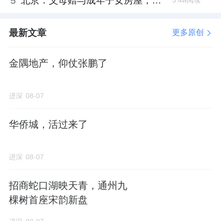
5
北京：父母赠与成年子女房屋，不再核验子女的购房资格
5.4w阅读
最新文章
更多原创
金隅地产，仰仗张鹏了
进深
08-07
华侨城，活过来了
进深
08-07
招商蛇口湖映天青，通州九
棵树首座宋韵新盘