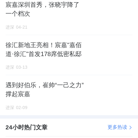
法定代表人梁飞，实际控股公司为宸嘉发展有
宸嘉深圳首秀，张晓宇降了
限公司。
一个档次
来源：进深
进深
04-21
作者：李誉
徐汇新地王亮相！宸嘉"嘉佰
道·徐汇"首发178席低密私邸
进深
03-13
遇到好伯乐，崔帅“一己之力”
撑起宸嘉
进深
02-09
24小时热门文章
更多热读