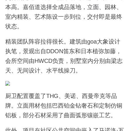
本高。嘉佰道选择全成品落地，立面、园林、
室内精装、艺术陈设一步到位，交付即是最终
状态。
精装团队阵容拉得很长。建筑由goa大象设计
执笔，景观出自DDON笛东和日本植弥加藤，
会所空间由HWCD负责，别墅室内分别由梁志
天、无间设计、水平线操刀。
厨卫配置覆盖了THG、美诺、西曼帝克等品
牌。立面用材包括巴西铂金钻奢石和定制仿铜
铝板，部分石材采用了曲面弧形镶嵌工艺。
此外，项目在社区公共空间中嵌入了马诺洛·瓦