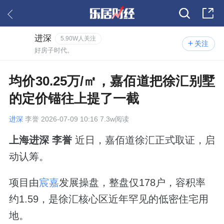
进深
5.90W人关注
关注
好房子时代。
均价30.25万/㎡，嘉佰道把徐汇别墅
的定价锚往上提了一截
进深
李誉 2026-07-09 10:16 7.3w阅读
上海进深 李誉
近日，嘉佰道徐汇正式取证，启
动认筹。
项目由
宸嘉
发展操盘，整盘仅178户，容积率
约1.59，是徐汇核心区近年罕见的低密住宅用
地。