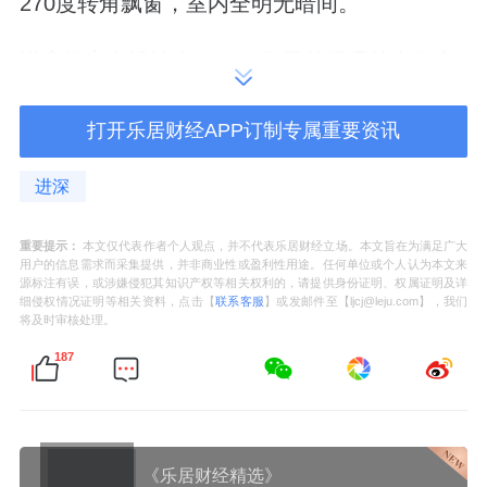
270度转角飘窗，室内全明无暗间。
洋房的室内设计由HWCD集团总经理林宏俊亲
自操刀。社区体量很小，178户共享全部公共
打开乐居财经APP订制专属重要资讯
资源。
进深
会所配置了约24米恒温泳池、健身区、红酒
廊、茶室、私宴厅、棋牌室和室内高尔夫，分
重要提示：
本文仅代表作者个人观点，并不代表乐居财经立场。本文旨在为满足广大
摊到每户头上的资源密度远高于常规大盘。
用户的信息需求而采集提供，并非商业性或盈利性用途。任何单位或个人认为本文来
源标注有误，或涉嫌侵犯其知识产权等相关权利的，请提供身份证明、权属证明及详
细侵权情况证明等相关资料，点击【
联系客服
】或发邮件至【ljcj@leju.com】，我们
将及时审核处理。
物业由宸嘉自有的高端服务团队负责，社区内
187
部按主理人街区的模式运营日常公共空间。
区位上，项目处于徐汇滨江和衡复风貌区的双
《乐居财经精选》
重辐射范围内。
西岸
沿线经过多年开发，已经