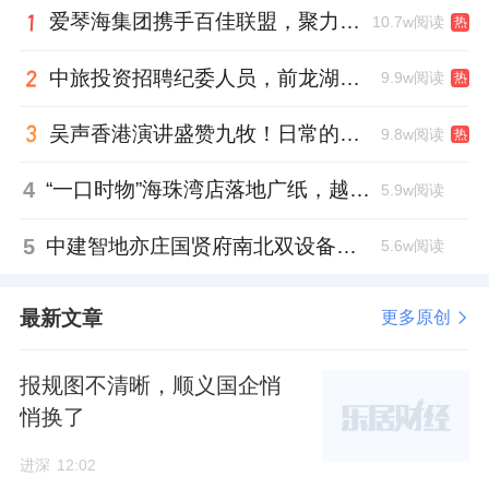
爱琴海集团携手百佳联盟，聚力共拓存量商业新赛道
10.7w阅读
热
中旅投资招聘纪委人员，前龙湖副总裁胡若翔掌舵
9.9w阅读
热
吴声香港演讲盛赞九牧！日常的小锚点变成科技突破点！
9.8w阅读
热
4
“一口时物”海珠湾店落地广纸，越秀地产以“新鲜现制”商业新场景打造社区高品质生活
5.9w阅读
5
中建智地亦庄国贤府南北双设备平台，得房率创区域新高
5.6w阅读
最新文章
更多原创
报规图不清晰，顺义国企悄
悄换了
进深
12:02