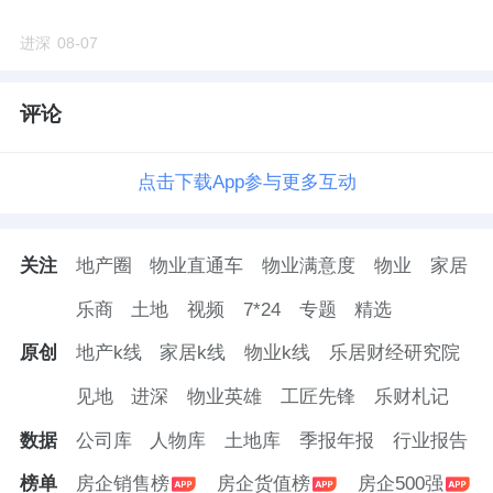
进深
08-07
评论
点击下载App参与更多互动
关注
地产圈
物业直通车
物业满意度
物业
家居
乐商
土地
视频
7*24
专题
精选
原创
地产k线
家居k线
物业k线
乐居财经研究院
见地
进深
物业英雄
工匠先锋
乐财札记
数据
公司库
人物库
土地库
季报年报
行业报告
榜单
房企销售榜
房企货值榜
房企500强