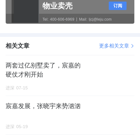
物业卖壳
订阅
形成了金融、传媒、艺术和商业的复合产业
带；衡复片区则提供了百年梧桐和低密街巷的
Tel:
400-606-6969
Mail:
ljcj@leju.com
生活底色。
相关文章
2025年12月30日，宸嘉发展经101轮竞价，以
更多相关文章
43.82亿元总价、40%溢价率竞得徐汇龙华
两套过亿别墅卖了，宸嘉的
S030501单元N06-22地块。
硬仗才刚开始
整体楼板价约12.6万元/㎡，可售住宅楼板价高
进深
07-15
达13.3万元/㎡，装修标准7000元/㎡，一举刷
新徐汇地价纪录，成为绿城徐汇滨江地块之后
宸嘉发展，张晓宇来势汹汹
的徐汇新地王。
进深
05-19
项目开发公司为长沙宸嘉新昊置业有限公司，