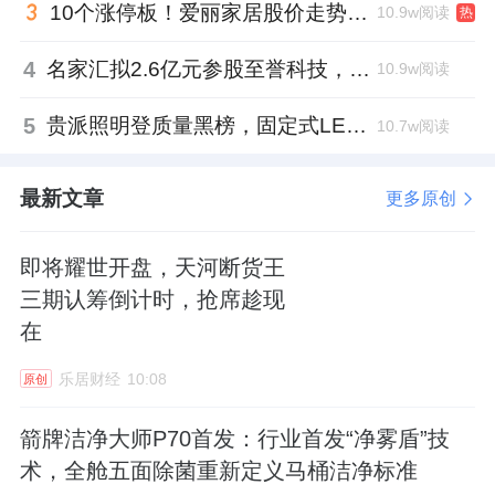
10个涨停板！爱丽家居股价走势有点狂
10.9w阅读
热
4
名家汇拟2.6亿元参股至誉科技，跨界布局工业级固态存储
10.9w阅读
5
贵派照明登质量黑榜，固定式LED灯具抽检不合格
10.7w阅读
最新文章
更多原创
即将耀世开盘，天河断货王
三期认筹倒计时，抢席趁现
在
乐居财经
10:08
原创
箭牌洁净大师P70首发：行业首发“净雾盾”技
术，全舱五面除菌重新定义马桶洁净标准