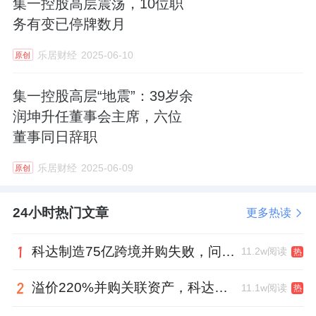
集一控股高层震荡，10位职
务有变已停牌数月
乐居财经
2025-06-10
原创
集一控股高层“地震”：39岁余
润坤升任董事会主席，六位
董事同日辞职
乐居财经
2025-06-09
原创
24小时热门文章
更多热读
科达制造75亿跨境并购失败，问题出在哪一关？
11.2w阅读
热
溢价220%并购关联资产，科达制造近75亿元重组被否
11.1w阅读
热