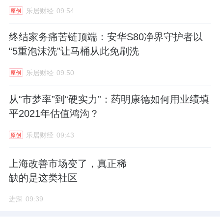
乐居财经
09:54
原创
终结家务痛苦链顶端：安华S80净界守护者以
“5重泡沫洗”让马桶从此免刷洗
乐居财经
09:50
原创
从“市梦率”到“硬实力”：药明康德如何用业绩填
平2021年估值鸿沟？
乐居财经
09:43
原创
上海改善市场变了，真正稀
缺的是这类社区
进深
09:39