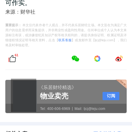
可作实。
来源：财华社
重要提示：
本文仅代表作者个人观点，并不代表乐居财经立场。本文旨在为满足广大
用户的信息需求而采集提供，并非商业性或盈利性用途。任何单位或个人认为本文来
源标注有误，或涉嫌侵犯其知识产权等相关权利的，请提供身份证明、权属证明及详
细侵权情况证明等相关资料，点击【
联系客服
】或发邮件至【ljcj@leju.com】，我们
将及时审核处理。
61
《乐居财经精选》
物业卖壳
订阅
Tel:
400-606-6969
Mail:
ljcj@leju.com